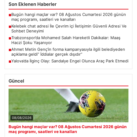
Son Eklenen Haberler
Bugün hangi maçlar var? 08 Ağustos Cumartesi 2026 günün
■
maç programı, saatleri ve kanalları
Kelebek chat adresi İle Çevrim içi İletişimin Güvenli Adresi Ve
■
Sohbet Deneyimi
Trabzonspor’da Mohamed Salah Hareketli Dakikalar: Maaş
■
Haczi Şoku Yaşanıyor
Ahmet Metin Genç’in forma kampanyasıyla ilgili belediyeden
■
açıklama geldi” İddialar gerçek dışıdır”
Yalova’da İlginç Olay: Sandalye Engel Olunca Araç Park Etmedi
■
Güncel
08/08/2026
Bugün hangi maçlar var? 08 Ağustos Cumartesi 2026 günün
maç programı, saatleri ve kanalları