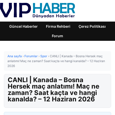
Güncel Haberler
Firma Rehberi
Çerez Politikası
Forum
Ana sayfa
›
Forumlar
›
Spor
›
CANLI | Kanada – Bosna Hersek maç
anlatımı! Maç ne zaman? Saat kaçta ve hangi kanalda? – 12 Haziran
2026
CANLI | Kanada – Bosna
Hersek maç anlatımı! Maç ne
zaman? Saat kaçta ve hangi
kanalda? – 12 Haziran 2026