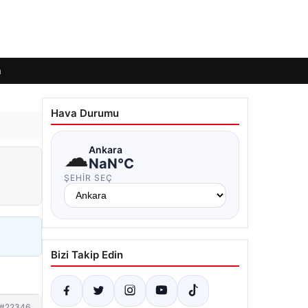
m
Hava Durumu
☁
Ankara
NaN°C
ŞEHIR SEÇ
Bizi Takip Edin
#22346