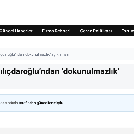
Güncel Haberler
Firma Rehberi
Çerez Politikası
Foru
çdaroğlu’ndan ‘dokunulmazlık’ açıklaması
lıçdaroğlu’ndan ‘dokunulmazlık’
 önce
admin
tarafından güncellenmiştir.