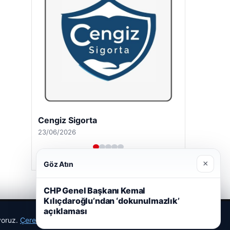
Hastaş Beton
26/05/2026
×
Göz Atın
CHP Genel Başkanı Kemal
Kılıçdaroğlu’ndan ‘dokunulmazlık’
açıklaması
ıyoruz.
Çerez Politikamız
Reddet
Kabul Et