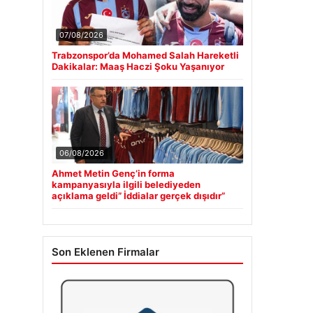
07/08/2026
Trabzonspor’da Mohamed Salah Hareketli
Dakikalar: Maaş Haczi Şoku Yaşanıyor
06/08/2026
Ahmet Metin Genç’in forma
kampanyasıyla ilgili belediyeden
açıklama geldi” İddialar gerçek dışıdır”
Son Eklenen Firmalar