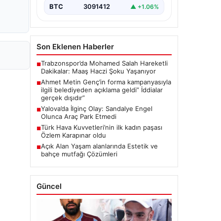
BTC
3091412
▲ +1.06%
Son Eklenen Haberler
Trabzonspor’da Mohamed Salah Hareketli
■
Dakikalar: Maaş Haczi Şoku Yaşanıyor
Ahmet Metin Genç’in forma kampanyasıyla
■
ilgili belediyeden açıklama geldi” İddialar
gerçek dışıdır”
Yalova’da İlginç Olay: Sandalye Engel
■
Olunca Araç Park Etmedi
Türk Hava Kuvvetleri’nin ilk kadın paşası
■
Özlem Karapınar oldu
Açık Alan Yaşam alanlarında Estetik ve
■
bahçe mutfağı Çözümleri
Güncel