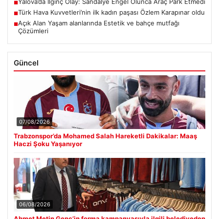
Yalova’da İlginç Olay: Sandalye Engel Olunca Araç Park Etmedi
■
Türk Hava Kuvvetleri’nin ilk kadın paşası Özlem Karapınar oldu
■
Açık Alan Yaşam alanlarında Estetik ve bahçe mutfağı
■
Çözümleri
Güncel
07/08/2026
Trabzonspor’da Mohamed Salah Hareketli Dakikalar: Maaş
Haczi Şoku Yaşanıyor
06/08/2026
Ahmet Metin Genç’in forma kampanyasıyla ilgili belediyeden