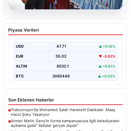
06.08.2026
Ahmet Metin Genç’in forma
Piyasa Verileri
kampanyasıyla ilgili belediyeden
açıklama geldi” İddialar gerçek dışıdır”
USD
47.71
▲ +0.16%
EUR
55.02
▼ -0.02%
ALTIN
6532.1
▲ +0.61%
BTC
3065449
▲ +0.05%
Son Eklenen Haberler
Trabzonspor’da Mohamed Salah Hareketli Dakikalar: Maaş
■
Haczi Şoku Yaşanıyor
Ahmet Metin Genç’in forma kampanyasıyla ilgili belediyeden
■
açıklama geldi” İddialar gerçek dışıdır”