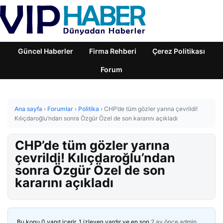
Güncel Haberler
Firma Rehberi
Çerez Politikası
Forum
Ana sayfa
›
Forumlar
›
Politika
›
CHP’de tüm gözler yarına çevrildi!
Kılıçdaroğlu’ndan sonra Özgür Özel de son kararını açıkladı
CHP’de tüm gözler yarına
çevrildi! Kılıçdaroğlu’ndan
sonra Özgür Özel de son
kararını açıkladı
Bu konu 0 yanıt içerir, 1 izleyen vardır ve en son
2 ay önce
admin