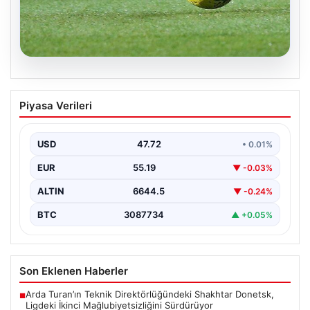
08.08.2026
Bugün hangi maçlar var? 08 Ağustos
Piyasa Verileri
Cumartesi 2026 günün maç programı,
saatleri ve kanalları
USD
47.72
• 0.01%
EUR
55.19
▼ -0.03%
ALTIN
6644.5
▼ -0.24%
BTC
3087734
▲ +0.05%
Son Eklenen Haberler
Arda Turan’ın Teknik Direktörlüğündeki Shakhtar Donetsk,
■
Ligdeki İkinci Mağlubiyetsizliğini Sürdürüyor