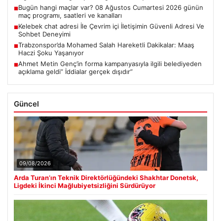
Bugün hangi maçlar var? 08 Ağustos Cumartesi 2026 günün
■
maç programı, saatleri ve kanalları
Kelebek chat adresi İle Çevrim içi İletişimin Güvenli Adresi Ve
■
Sohbet Deneyimi
Trabzonspor’da Mohamed Salah Hareketli Dakikalar: Maaş
■
Haczi Şoku Yaşanıyor
Ahmet Metin Genç’in forma kampanyasıyla ilgili belediyeden
■
açıklama geldi” İddialar gerçek dışıdır”
Güncel
09/08/2026
Arda Turan’ın Teknik Direktörlüğündeki Shakhtar Donetsk,
Ligdeki İkinci Mağlubiyetsizliğini Sürdürüyor