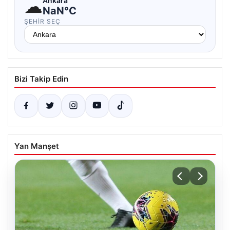
☁
Ankara
NaN°C
ŞEHIR SEÇ
Bizi Takip Edin
Yan Manşet