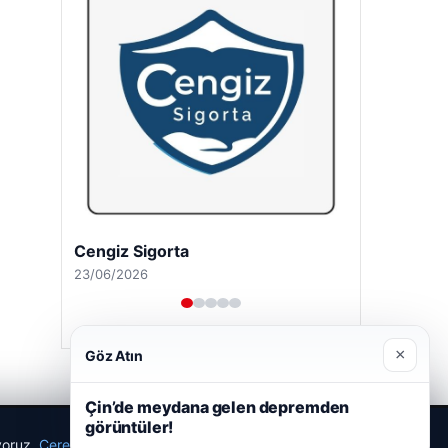
Cengiz Sigorta
23/06/2026
×
Göz Atın
Çin’de meydana gelen depremden
görüntüler!
ıyoruz.
Çerez Politikamız
Reddet
Kabul Et