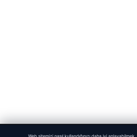
© 2026 Vip Haber – Güncel Haberler
Web sitemizi nasıl kullandığınızı daha iyi anlayabilmek,