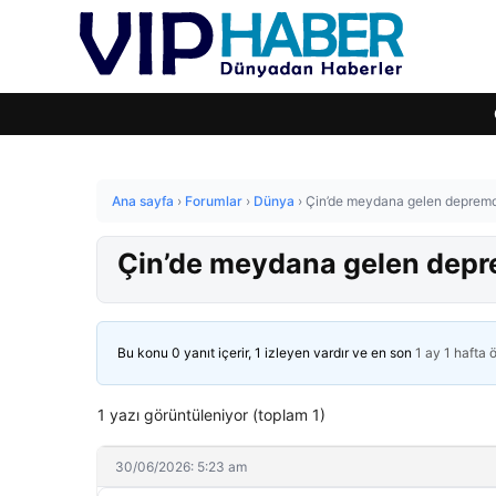
Ana sayfa
›
Forumlar
›
Dünya
›
Çin’de meydana gelen depremd
Çin’de meydana gelen depr
Bu konu 0 yanıt içerir, 1 izleyen vardır ve en son
1 ay 1 hafta 
1 yazı görüntüleniyor (toplam 1)
30/06/2026: 5:23 am