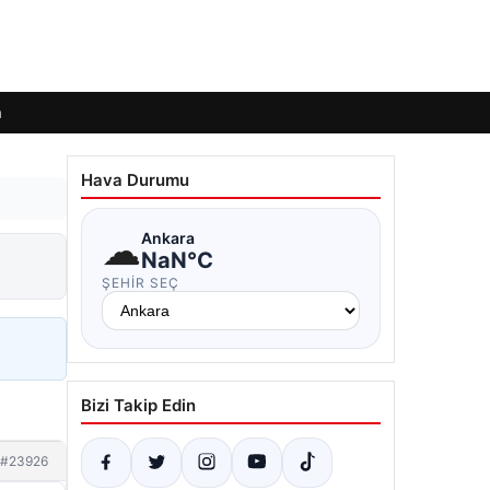
m
Hava Durumu
☁
Ankara
NaN°C
ŞEHIR SEÇ
Bizi Takip Edin
#23926