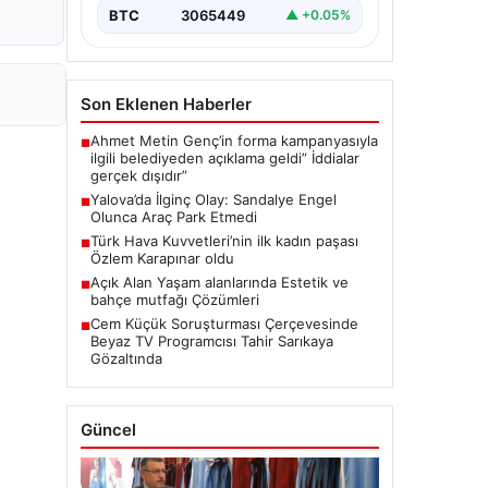
BTC
3065449
▲ +0.05%
Son Eklenen Haberler
Ahmet Metin Genç’in forma kampanyasıyla
■
ilgili belediyeden açıklama geldi” İddialar
gerçek dışıdır”
Yalova’da İlginç Olay: Sandalye Engel
■
Olunca Araç Park Etmedi
Türk Hava Kuvvetleri’nin ilk kadın paşası
■
Özlem Karapınar oldu
Açık Alan Yaşam alanlarında Estetik ve
■
bahçe mutfağı Çözümleri
Cem Küçük Soruşturması Çerçevesinde
■
Beyaz TV Programcısı Tahir Sarıkaya
Gözaltında
Güncel