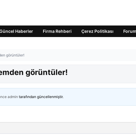
Güncel Haberler
Firma Rehberi
Çerez Politikası
Foru
en görüntüler!
emden görüntüler!
önce
admin
tarafından güncellenmiştir.