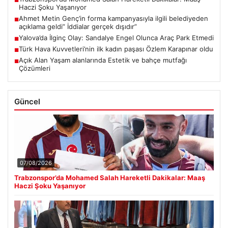
■
Haczi Şoku Yaşanıyor
Ahmet Metin Genç’in forma kampanyasıyla ilgili belediyeden
■
açıklama geldi” İddialar gerçek dışıdır”
Yalova’da İlginç Olay: Sandalye Engel Olunca Araç Park Etmedi
■
Türk Hava Kuvvetleri’nin ilk kadın paşası Özlem Karapınar oldu
■
Açık Alan Yaşam alanlarında Estetik ve bahçe mutfağı
■
Çözümleri
Güncel
07/08/2026
Trabzonspor’da Mohamed Salah Hareketli Dakikalar: Maaş
Haczi Şoku Yaşanıyor