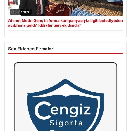
06/08/2026
Ahmet Metin Genç’in forma kampanyasıyla ilgili belediyeden
açıklama geldi” İddialar gerçek dışıdır”
Son Eklenen Firmalar