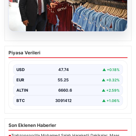
06.08.2026
Ahmet Metin Genç’in forma
Piyasa Verileri
kampanyasıyla ilgili belediyeden
açıklama geldi” İddialar gerçek dışıdır”
USD
47.74
▲ +0.18%
EUR
55.25
▲ +0.32%
ALTIN
6660.6
▲ +2.59%
BTC
3091412
▲ +1.06%
Son Eklenen Haberler
Trabzonspor’da Mohamed Salah Hareketli Dakikalar: Maaş