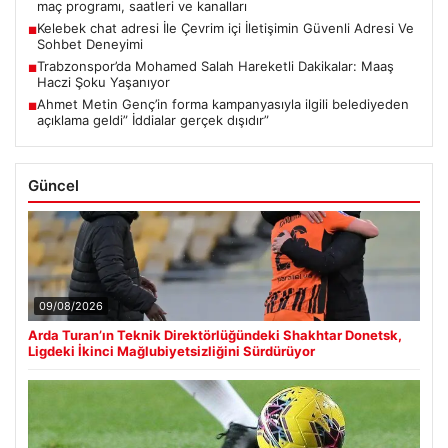
maç programı, saatleri ve kanalları
Kelebek chat adresi İle Çevrim içi İletişimin Güvenli Adresi Ve
■
Sohbet Deneyimi
Trabzonspor’da Mohamed Salah Hareketli Dakikalar: Maaş
■
Haczi Şoku Yaşanıyor
Ahmet Metin Genç’in forma kampanyasıyla ilgili belediyeden
■
açıklama geldi” İddialar gerçek dışıdır”
Güncel
09/08/2026
Arda Turan’ın Teknik Direktörlüğündeki Shakhtar Donetsk,
Ligdeki İkinci Mağlubiyetsizliğini Sürdürüyor