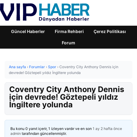
Güncel Haberler
Firma Rehberi
Çerez Politikası
Forum
Ana sayfa
›
Forumlar
›
Spor
›
Coventry City Anthony Dennis için
devrede! Göztepeli yıldız İngiltere yolunda
Coventry City Anthony Dennis
için devrede! Göztepeli yıldız
İngiltere yolunda
Bu konu 0 yanıt içerir, 1 izleyen vardır ve en son
1 ay 2 hafta önce
admin
tarafından güncellenmiştir.