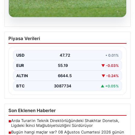
08.08.2026
Bugün hangi maçlar var? 08 Ağustos
Piyasa Verileri
Cumartesi 2026 günün maç programı,
saatleri ve kanalları
USD
47.72
• 0.01%
EUR
55.19
▼ -0.03%
ALTIN
6644.5
▼ -0.24%
BTC
3087734
▲ +0.05%
Son Eklenen Haberler
Arda Turan’ın Teknik Direktörlüğündeki Shakhtar Donetsk,
■
Ligdeki İkinci Mağlubiyetsizliğini Sürdürüyor
Bugün hangi maçlar var? 08 Ağustos Cumartesi 2026 günün
■