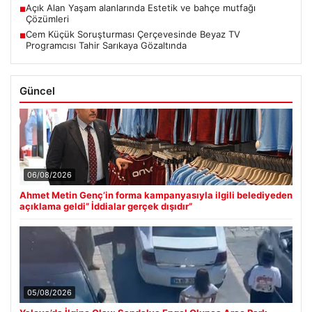
Açık Alan Yaşam alanlarında Estetik ve bahçe mutfağı
■
Çözümleri
Cem Küçük Soruşturması Çerçevesinde Beyaz TV
■
Programcısı Tahir Sarıkaya Gözaltında
Güncel
06/08/2026
Ahmet Metin Genç’in forma kampanyasıyla ilgili belediyeden
açıklama geldi” İddialar gerçek dışıdır”
05/08/2026