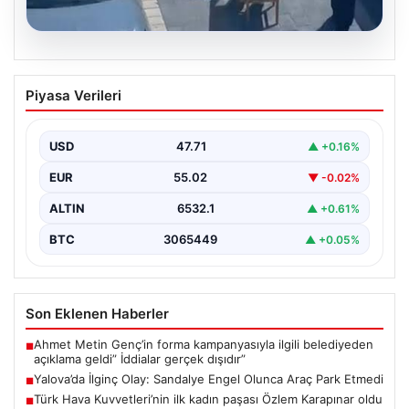
05.08.2026
Yalova’da İlginç Olay: Sandalye Engel
Piyasa Verileri
Olunca Araç Park Etmedi
Yalova'nın Adnan Menderes Mahallesi Ufuk Sokak'ında
gerçekleşen bu ilginç olay, bölge sakinlerinin ve
USD
47.71
▲ +0.16%
çevredekilerin…
EUR
55.02
▼ -0.02%
ALTIN
6532.1
▲ +0.61%
BTC
3065449
▲ +0.05%
Son Eklenen Haberler
Ahmet Metin Genç’in forma kampanyasıyla ilgili belediyeden
■
açıklama geldi” İddialar gerçek dışıdır”
Yalova’da İlginç Olay: Sandalye Engel Olunca Araç Park Etmedi
■
Türk Hava Kuvvetleri’nin ilk kadın paşası Özlem Karapınar oldu
■