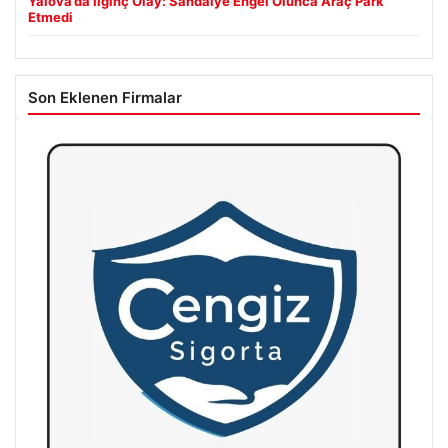
Yalova’da İlginç Olay: Sandalye Engel Olunca Araç Park
Etmedi
Son Eklenen Firmalar