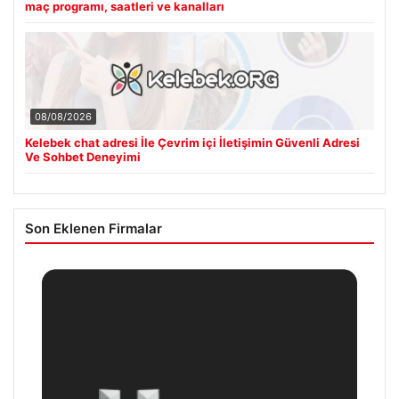
maç programı, saatleri ve kanalları
08/08/2026
Kelebek chat adresi İle Çevrim içi İletişimin Güvenli Adresi
Ve Sohbet Deneyimi
Son Eklenen Firmalar