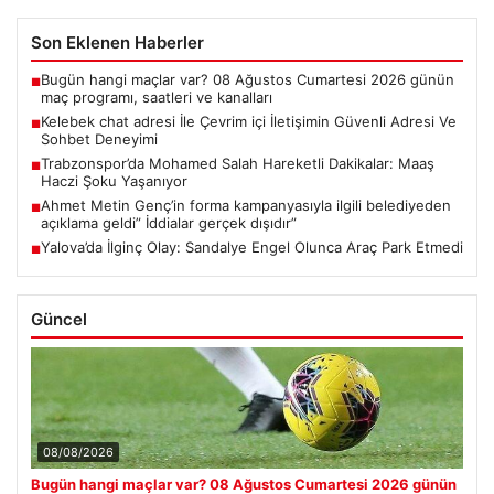
Son Eklenen Haberler
Bugün hangi maçlar var? 08 Ağustos Cumartesi 2026 günün
■
maç programı, saatleri ve kanalları
Kelebek chat adresi İle Çevrim içi İletişimin Güvenli Adresi Ve
■
Sohbet Deneyimi
Trabzonspor’da Mohamed Salah Hareketli Dakikalar: Maaş
■
Haczi Şoku Yaşanıyor
Ahmet Metin Genç’in forma kampanyasıyla ilgili belediyeden
■
açıklama geldi” İddialar gerçek dışıdır”
Yalova’da İlginç Olay: Sandalye Engel Olunca Araç Park Etmedi
■
Güncel
08/08/2026
Bugün hangi maçlar var? 08 Ağustos Cumartesi 2026 günün