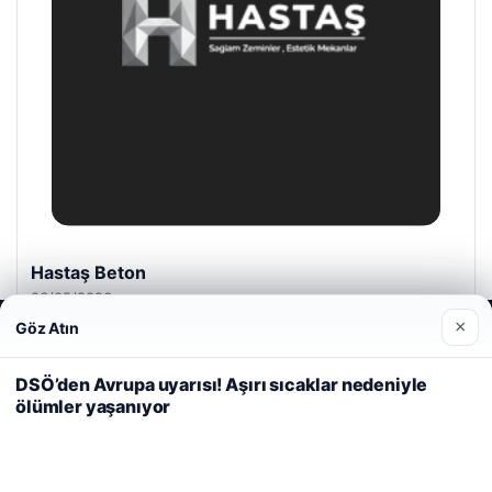
Hastaş Beton
26/05/2026
×
Göz Atın
Web sitemizi nasıl kullandığınızı daha iyi anlayabilmek,
deneyiminizi kişiselleştirmek ve geliştirmek amacıyla çerezler
kullanıyoruz.
Çerez Politikamız
DSÖ’den Avrupa uyarısı! Aşırı sıcaklar nedeniyle
ölümler yaşanıyor
Reddet
Kabul Et
© 2026 Vip Haber – Güncel Haberler