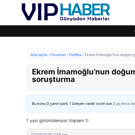
Ana sayfa
›
Forumlar
›
Politika
›
Ekrem İmamoğlu’nun doğum gü
Ekrem İmamoğlu’nun doğum
soruşturma
Bu konu 0 yanıt içerir, 1 izleyen vardır ve en son
2 ay önce
ad
1 yazı görüntüleniyor (toplam 1)
07/06/2026: 7:38 am