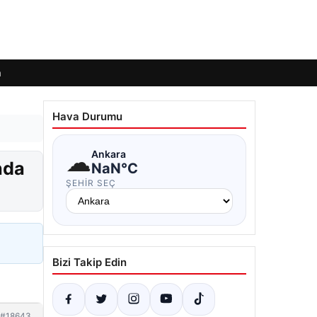
m
Hava Durumu
☁
Ankara
nda
NaN°C
ŞEHIR SEÇ
Bizi Takip Edin
#18643