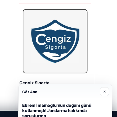
Cengiz Sigorta
23/06/2026
×
Göz Atın
Ekrem İmamoğlu’nun doğum günü
kutlanmıştı! Jandarma hakkında
soruşturma