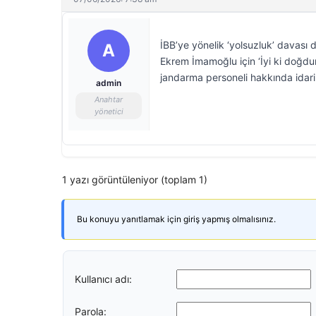
İBB’ye yönelik ‘yolsuzluk’ davas
A
Ekrem İmamoğlu için ‘İyi ki doğdun’
jandarma personeli hakkında idari 
admin
Anahtar
yönetici
1 yazı görüntüleniyor (toplam 1)
Bu konuyu yanıtlamak için giriş yapmış olmalısınız.
Kullanıcı adı:
Parola: