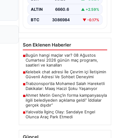
tarzda bağlantı kurması kritik bir
önem taşımaktadır. Güncel olarak…
ALTIN
6660.6
▲ +2.59%
BTC
3086984
▼ -0.17%
Son Eklenen Haberler
Bugün hangi maçlar var? 08 Ağustos
■
Cumartesi 2026 günün maç programı,
saatleri ve kanalları
Kelebek chat adresi İle Çevrim içi İletişimin
■
Güvenli Adresi Ve Sohbet Deneyimi
Trabzonspor’da Mohamed Salah Hareketli
■
Dakikalar: Maaş Haczi Şoku Yaşanıyor
Ahmet Metin Genç’in forma kampanyasıyla
■
ilgili belediyeden açıklama geldi” İddialar
gerçek dışıdır”
Yalova’da İlginç Olay: Sandalye Engel
■
Olunca Araç Park Etmedi
Güncel