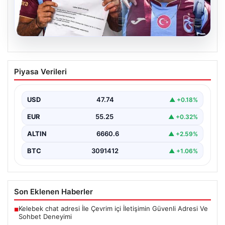
07.08.2026
Trabzonspor’da Mohamed Salah
Piyasa Verileri
Hareketli Dakikalar: Maaş Haczi Şoku
Yaşanıyor
USD
47.74
▲ +0.18%
Geçtiğimiz günlerde Trabzonspor'un kadrosuna kattığı
dünyaca ünlü futbolcu Mohamed Salah, resmi
EUR
55.25
▲ +0.32%
transferin hemen ardından…
ALTIN
6660.6
▲ +2.59%
BTC
3091412
▲ +1.06%
Son Eklenen Haberler
Kelebek chat adresi İle Çevrim içi İletişimin Güvenli Adresi Ve
■
Sohbet Deneyimi