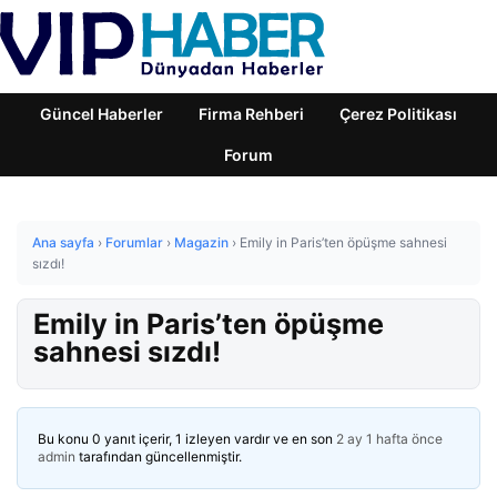
Güncel Haberler
Firma Rehberi
Çerez Politikası
Forum
Ana sayfa
›
Forumlar
›
Magazin
›
Emily in Paris’ten öpüşme sahnesi
sızdı!
Emily in Paris’ten öpüşme
sahnesi sızdı!
Bu konu 0 yanıt içerir, 1 izleyen vardır ve en son
2 ay 1 hafta önce
admin
tarafından güncellenmiştir.