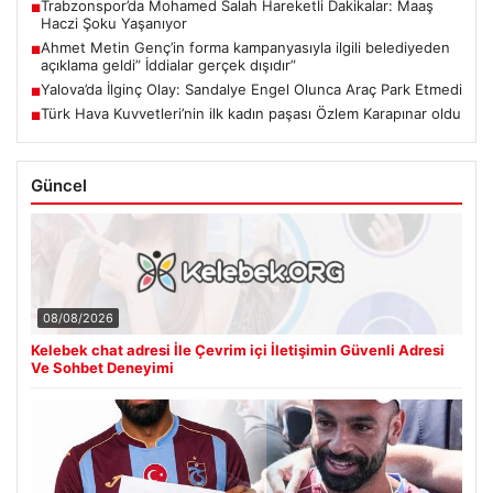
Trabzonspor’da Mohamed Salah Hareketli Dakikalar: Maaş
■
Haczi Şoku Yaşanıyor
Ahmet Metin Genç’in forma kampanyasıyla ilgili belediyeden
■
açıklama geldi” İddialar gerçek dışıdır”
Yalova’da İlginç Olay: Sandalye Engel Olunca Araç Park Etmedi
■
Türk Hava Kuvvetleri’nin ilk kadın paşası Özlem Karapınar oldu
■
Güncel
08/08/2026
Kelebek chat adresi İle Çevrim içi İletişimin Güvenli Adresi
Ve Sohbet Deneyimi