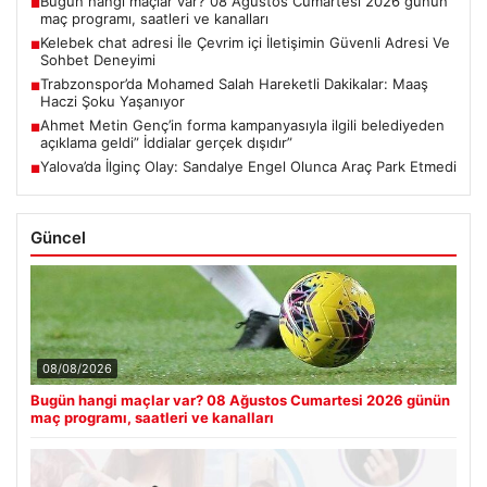
Bugün hangi maçlar var? 08 Ağustos Cumartesi 2026 günün
■
maç programı, saatleri ve kanalları
Kelebek chat adresi İle Çevrim içi İletişimin Güvenli Adresi Ve
■
Sohbet Deneyimi
Trabzonspor’da Mohamed Salah Hareketli Dakikalar: Maaş
■
Haczi Şoku Yaşanıyor
Ahmet Metin Genç’in forma kampanyasıyla ilgili belediyeden
■
açıklama geldi” İddialar gerçek dışıdır”
Yalova’da İlginç Olay: Sandalye Engel Olunca Araç Park Etmedi
■
Güncel
08/08/2026
Bugün hangi maçlar var? 08 Ağustos Cumartesi 2026 günün
maç programı, saatleri ve kanalları