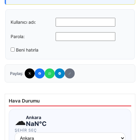
Kullanıcı adı:
Parola:
Beni hatırla
Paylaş:
Hava Durumu
☁
Ankara
NaN°C
ŞEHIR SEÇ