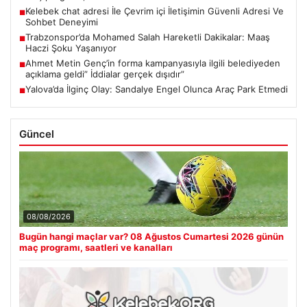
Kelebek chat adresi İle Çevrim içi İletişimin Güvenli Adresi Ve
■
Sohbet Deneyimi
Trabzonspor’da Mohamed Salah Hareketli Dakikalar: Maaş
■
Haczi Şoku Yaşanıyor
Ahmet Metin Genç’in forma kampanyasıyla ilgili belediyeden
■
açıklama geldi” İddialar gerçek dışıdır”
Yalova’da İlginç Olay: Sandalye Engel Olunca Araç Park Etmedi
■
Güncel
08/08/2026
Bugün hangi maçlar var? 08 Ağustos Cumartesi 2026 günün
maç programı, saatleri ve kanalları