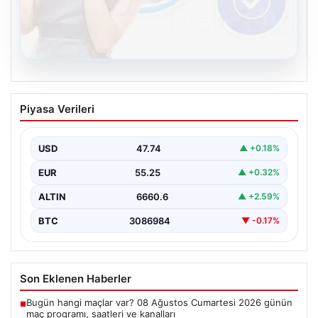
08.08.2026
Kelebek chat adresi İle Çevrim içi
Piyasa Verileri
İletişimin Güvenli Adresi Ve Sohbet
Deneyimi
USD
47.74
▲ +0.18%
Sanal çağında bireylerin seviyeli bir tarzda bağlantı
kurması kritik bir önem taşımaktadır. Güncel olarak…
EUR
55.25
▲ +0.32%
ALTIN
6660.6
▲ +2.59%
BTC
3086984
▼ -0.17%
Son Eklenen Haberler
Bugün hangi maçlar var? 08 Ağustos Cumartesi 2026 günün
■
maç programı, saatleri ve kanalları