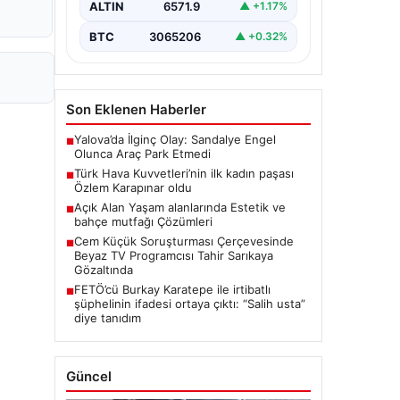
ALTIN
6571.9
▲ +1.17%
BTC
3065206
▲ +0.32%
Son Eklenen Haberler
Yalova’da İlginç Olay: Sandalye Engel
■
Olunca Araç Park Etmedi
Türk Hava Kuvvetleri’nin ilk kadın paşası
■
Özlem Karapınar oldu
Açık Alan Yaşam alanlarında Estetik ve
■
bahçe mutfağı Çözümleri
Cem Küçük Soruşturması Çerçevesinde
■
Beyaz TV Programcısı Tahir Sarıkaya
Gözaltında
FETÖ’cü Burkay Karatepe ile irtibatlı
■
şüphelinin ifadesi ortaya çıktı: “Salih usta”
diye tanıdım
Güncel