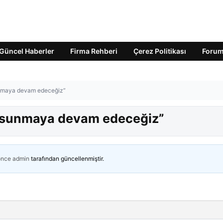
Güncel Haberler
Firma Rehberi
Çerez Politikası
Foru
unmaya devam edeceğiz”
i sunmaya devam edeceğiz”
önce
admin
tarafından güncellenmiştir.