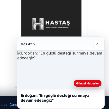
×
Göz Atın
Hastaş Beton
26/05/2026
Güncel Haberler
Erdoğan: “En güçlü desteği sunmaya
devam edeceğiz”
ıyoruz.
Çerez Politikamız
Reddet
Kabul Et