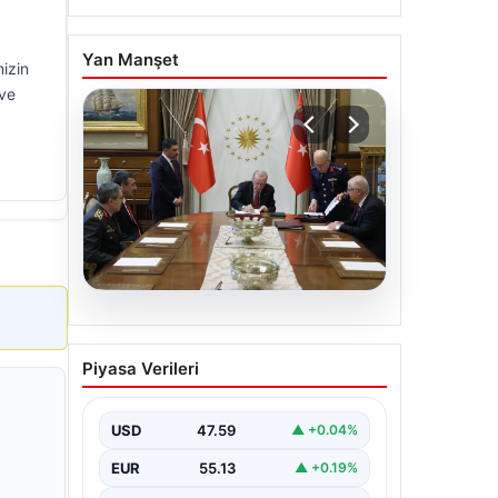
Yan Manşet
mizin
 ve
05.08.2026
Türk Hava Kuvvetleri’nin
Piyasa Verileri
ilk kadın paşası Özlem
Karapınar oldu
USD
47.59
▲ +0.04%
EUR
55.13
▲ +0.19%