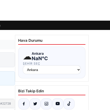
m
Hava Durumu
☁
Ankara
NaN°C
ŞEHIR SEÇ
Bizi Takip Edin
#22728