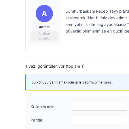
Cumhurbaşkanı Recep Tayyip Erdo
A
seslenerek “Her biriniz devletimiz
emniyetini sizler sağlayacaksınız
admin
güvenlik birimlerimize en güçlü
Anahtar
yönetici
1 yazı görüntüleniyor (toplam 1)
Bu konuyu yanıtlamak için giriş yapmış olmalısınız.
Kullanıcı adı:
Parola: