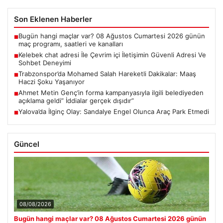
Son Eklenen Haberler
Bugün hangi maçlar var? 08 Ağustos Cumartesi 2026 günün
■
maç programı, saatleri ve kanalları
Kelebek chat adresi İle Çevrim içi İletişimin Güvenli Adresi Ve
■
Sohbet Deneyimi
Trabzonspor’da Mohamed Salah Hareketli Dakikalar: Maaş
■
Haczi Şoku Yaşanıyor
Ahmet Metin Genç’in forma kampanyasıyla ilgili belediyeden
■
açıklama geldi” İddialar gerçek dışıdır”
Yalova’da İlginç Olay: Sandalye Engel Olunca Araç Park Etmedi
■
Güncel
08/08/2026
Bugün hangi maçlar var? 08 Ağustos Cumartesi 2026 günün