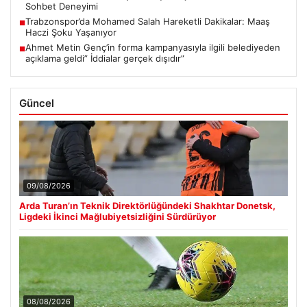
Sohbet Deneyimi
Trabzonspor’da Mohamed Salah Hareketli Dakikalar: Maaş
■
Haczi Şoku Yaşanıyor
Ahmet Metin Genç’in forma kampanyasıyla ilgili belediyeden
■
açıklama geldi” İddialar gerçek dışıdır”
Güncel
09/08/2026
Arda Turan’ın Teknik Direktörlüğündeki Shakhtar Donetsk,
Ligdeki İkinci Mağlubiyetsizliğini Sürdürüyor
08/08/2026