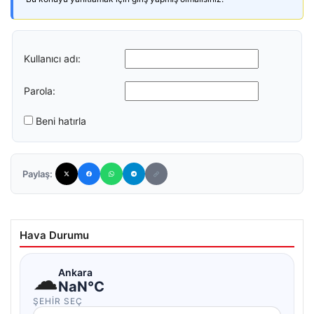
Kullanıcı adı:
Parola:
Beni hatırla
Paylaş:
Hava Durumu
☁
Ankara
NaN°C
ŞEHIR SEÇ