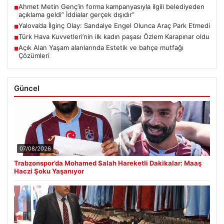
Ahmet Metin Genç’in forma kampanyasıyla ilgili belediyeden
■
açıklama geldi” İddialar gerçek dışıdır”
Yalova’da İlginç Olay: Sandalye Engel Olunca Araç Park Etmedi
■
Türk Hava Kuvvetleri’nin ilk kadın paşası Özlem Karapınar oldu
■
Açık Alan Yaşam alanlarında Estetik ve bahçe mutfağı
■
Çözümleri
Güncel
07/08/2026
Trabzonspor’da Mohamed Salah Hareketli Dakikalar: Maaş
Haczi Şoku Yaşanıyor