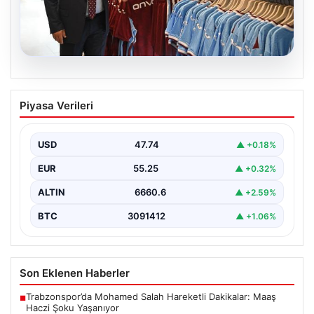
06.08.2026
Ahmet Metin Genç’in forma
Piyasa Verileri
kampanyasıyla ilgili belediyeden
açıklama geldi” İddialar gerçek dışıdır”
USD
47.74
▲ +0.18%
EUR
55.25
▲ +0.32%
ALTIN
6660.6
▲ +2.59%
BTC
3091412
▲ +1.06%
Son Eklenen Haberler
Trabzonspor’da Mohamed Salah Hareketli Dakikalar: Maaş
■
Haczi Şoku Yaşanıyor