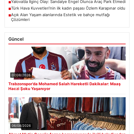
Yalova’da İlginç Olay: Sandalye Engel Olunca Araç Park Etmedi
■
Türk Hava Kuvvetleri’nin ilk kadın paşası Özlem Karapınar oldu
■
Açık Alan Yaşam alanlarında Estetik ve bahçe mutfağı
■
Çözümleri
Güncel
07/08/2026
Trabzonspor’da Mohamed Salah Hareketli Dakikalar: Maaş
Haczi Şoku Yaşanıyor
06/08/2026