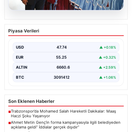
06.08.2026
Ahmet Metin Genç’in forma
Piyasa Verileri
kampanyasıyla ilgili belediyeden
açıklama geldi” İddialar gerçek dışıdır”
USD
47.74
▲ +0.18%
EUR
55.25
▲ +0.32%
ALTIN
6660.6
▲ +2.59%
BTC
3091412
▲ +1.06%
Son Eklenen Haberler
Trabzonspor’da Mohamed Salah Hareketli Dakikalar: Maaş
■
Haczi Şoku Yaşanıyor
Ahmet Metin Genç’in forma kampanyasıyla ilgili belediyeden
■
açıklama geldi” İddialar gerçek dışıdır”