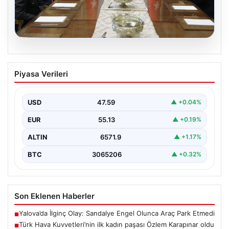
05.08.2026
Türk Hava Kuvvetleri’nin ilk kadın
Piyasa Verileri
paşası Özlem Karapınar oldu
USD
47.59
▲ +0.04%
EUR
55.13
▲ +0.19%
ALTIN
6571.9
▲ +1.17%
BTC
3065206
▲ +0.32%
Son Eklenen Haberler
Yalova’da İlginç Olay: Sandalye Engel Olunca Araç Park Etmedi
■
Türk Hava Kuvvetleri’nin ilk kadın paşası Özlem Karapınar oldu
■