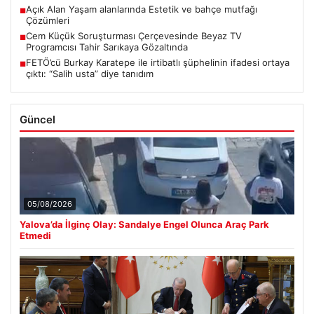
Açık Alan Yaşam alanlarında Estetik ve bahçe mutfağı
■
Çözümleri
Cem Küçük Soruşturması Çerçevesinde Beyaz TV
■
Programcısı Tahir Sarıkaya Gözaltında
FETÖ’cü Burkay Karatepe ile irtibatlı şüphelinin ifadesi ortaya
■
çıktı: “Salih usta” diye tanıdım
Güncel
05/08/2026
Yalova’da İlginç Olay: Sandalye Engel Olunca Araç Park
Etmedi