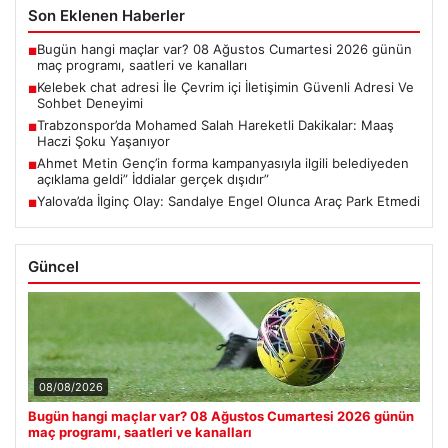
Son Eklenen Haberler
Bugün hangi maçlar var? 08 Ağustos Cumartesi 2026 günün
■
maç programı, saatleri ve kanalları
Kelebek chat adresi İle Çevrim içi İletişimin Güvenli Adresi Ve
■
Sohbet Deneyimi
Trabzonspor’da Mohamed Salah Hareketli Dakikalar: Maaş
■
Haczi Şoku Yaşanıyor
Ahmet Metin Genç’in forma kampanyasıyla ilgili belediyeden
■
açıklama geldi” İddialar gerçek dışıdır”
Yalova’da İlginç Olay: Sandalye Engel Olunca Araç Park Etmedi
■
Güncel
08/08/2026
Bugün hangi maçlar var? 08 Ağustos Cumartesi 2026 günün
maç programı, saatleri ve kanalları