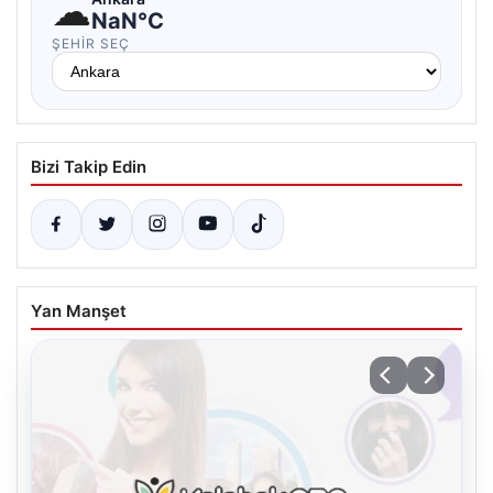
☁
NaN°C
ŞEHIR SEÇ
Bizi Takip Edin
Yan Manşet