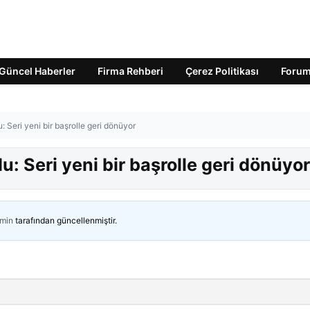
Güncel Haberler
Firma Rehberi
Çerez Politikası
Foru
 Seri yeni bir başrolle geri dönüyor
: Seri yeni bir başrolle geri dönüyor
min
tarafından güncellenmiştir.