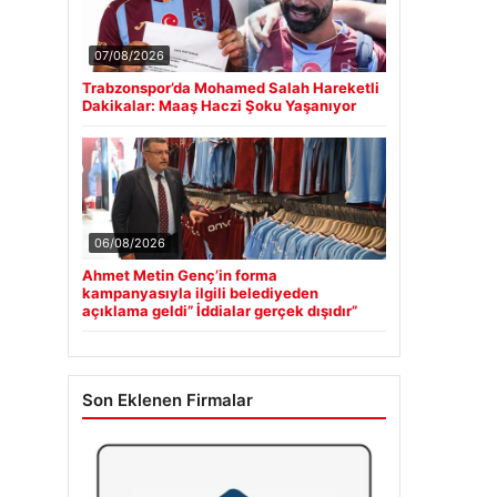
07/08/2026
Trabzonspor’da Mohamed Salah Hareketli
Dakikalar: Maaş Haczi Şoku Yaşanıyor
06/08/2026
Ahmet Metin Genç’in forma
kampanyasıyla ilgili belediyeden
açıklama geldi” İddialar gerçek dışıdır”
Son Eklenen Firmalar