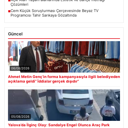
■
Çözümleri
Cem Küçük Soruşturması Çerçevesinde Beyaz TV
■
Programcısı Tahir Sarıkaya Gözaltında
Güncel
06/08/2026
Ahmet Metin Genç’in forma kampanyasıyla ilgili belediyeden
açıklama geldi” İddialar gerçek dışıdır”
05/08/2026
Yalova’da İlginç Olay: Sandalye Engel Olunca Araç Park