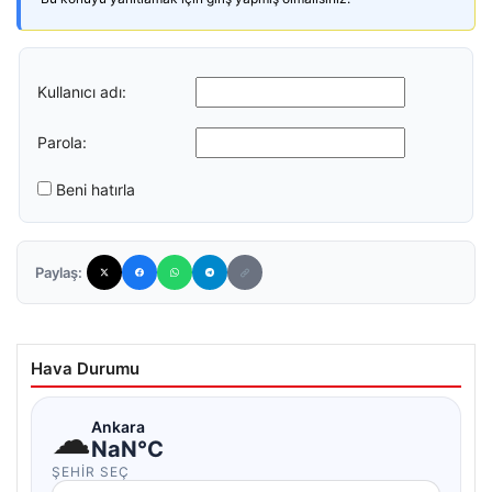
Kullanıcı adı:
Parola:
Beni hatırla
Paylaş:
Hava Durumu
☁
Ankara
NaN°C
ŞEHIR SEÇ