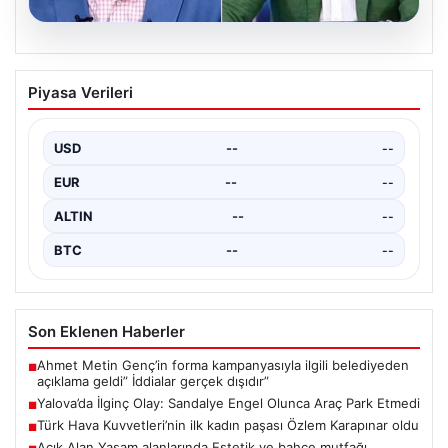
04.08.2026
Cem Küçük Soruşturması
Piyasa Verileri
Çerçevesinde Beyaz TV Programcısı
Tahir Sarıkaya Gözaltında
USD
--
--
Son dönemde medyada geniş yankı uyanan Cem Küçük
soruşturmasıyla ilgili gelişmeler devam ediyor.
EUR
--
--
Soruşturma…
ALTIN
--
--
BTC
--
--
Son Eklenen Haberler
Ahmet Metin Genç’in forma kampanyasıyla ilgili belediyeden
■
açıklama geldi” İddialar gerçek dışıdır”
Yalova’da İlginç Olay: Sandalye Engel Olunca Araç Park Etmedi
■
Türk Hava Kuvvetleri’nin ilk kadın paşası Özlem Karapınar oldu
■
Açık Alan Yaşam alanlarında Estetik ve bahçe mutfağı