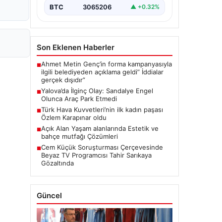
BTC
3065206
▲ +0.32%
Son Eklenen Haberler
Ahmet Metin Genç’in forma kampanyasıyla
■
ilgili belediyeden açıklama geldi” İddialar
gerçek dışıdır”
Yalova’da İlginç Olay: Sandalye Engel
■
Olunca Araç Park Etmedi
Türk Hava Kuvvetleri’nin ilk kadın paşası
■
Özlem Karapınar oldu
Açık Alan Yaşam alanlarında Estetik ve
■
bahçe mutfağı Çözümleri
Cem Küçük Soruşturması Çerçevesinde
■
Beyaz TV Programcısı Tahir Sarıkaya
Gözaltında
Güncel