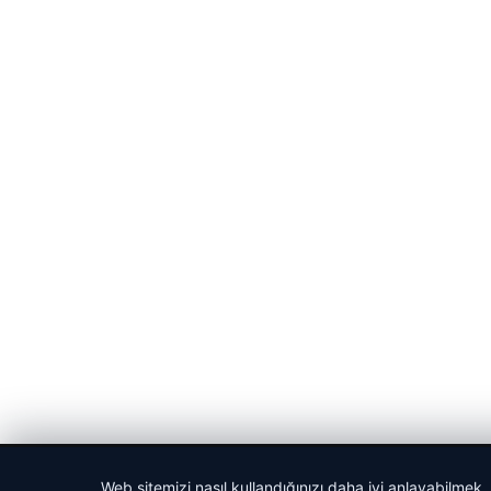
© 2026 Vip Haber – Güncel Haberler
Web sitemizi nasıl kullandığınızı daha iyi anlayabilmek,