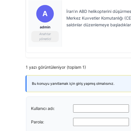
İran’ın ABD helikopterini düşürme
A
Merkez Kuvvetler Komutanlığı (CEN
saldırılar düzenlemeye başladıkları
admin
Anahtar
yönetici
1 yazı görüntüleniyor (toplam 1)
Bu konuyu yanıtlamak için giriş yapmış olmalısınız.
Kullanıcı adı:
Parola: