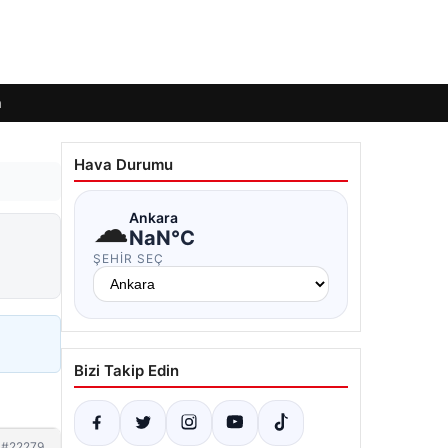
m
Hava Durumu
☁
Ankara
NaN°C
ŞEHIR SEÇ
Bizi Takip Edin
#22279