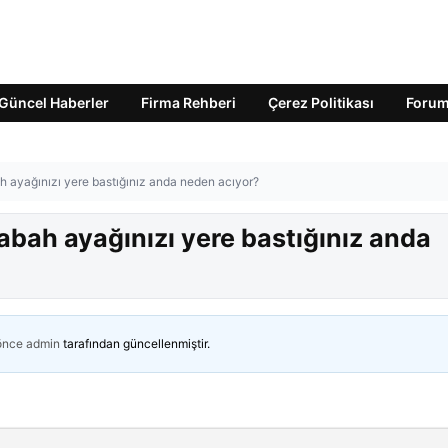
Güncel Haberler
Firma Rehberi
Çerez Politikası
Foru
h ayağınızı yere bastığınız anda neden acıyor?
abah ayağınızı yere bastığınız anda
 önce
admin
tarafından güncellenmiştir.