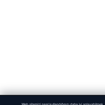
© 2026 Vip Haber – Güncel Haberler
Web sitemizi nasıl kullandığınızı daha iyi anlayabilmek,