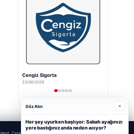
Cengiz Sigorta
23/06/2026
×
Göz Atın
Her şey uyurken başlıyor: Sabah ayağınızı
yere bastığınız anda neden acıyor?
ıyoruz.
Çerez Politikamız
Reddet
Kabul Et