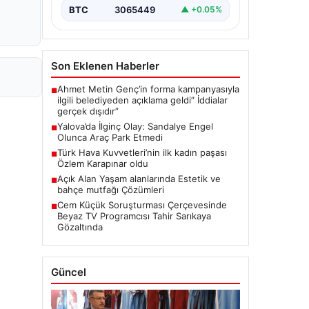
BTC
3065449
▲ +0.05%
Son Eklenen Haberler
Ahmet Metin Genç’in forma kampanyasıyla
■
ilgili belediyeden açıklama geldi” İddialar
gerçek dışıdır”
Yalova’da İlginç Olay: Sandalye Engel
■
Olunca Araç Park Etmedi
Türk Hava Kuvvetleri’nin ilk kadın paşası
■
Özlem Karapınar oldu
Açık Alan Yaşam alanlarında Estetik ve
■
bahçe mutfağı Çözümleri
Cem Küçük Soruşturması Çerçevesinde
■
Beyaz TV Programcısı Tahir Sarıkaya
Gözaltında
Güncel