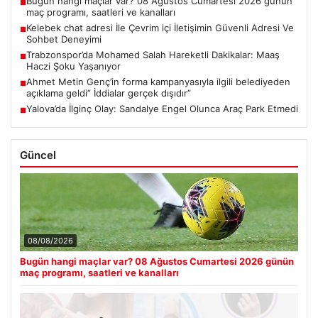
Bugün hangi maçlar var? 08 Ağustos Cumartesi 2026 günün
■
maç programı, saatleri ve kanalları
Kelebek chat adresi İle Çevrim içi İletişimin Güvenli Adresi Ve
■
Sohbet Deneyimi
Trabzonspor’da Mohamed Salah Hareketli Dakikalar: Maaş
■
Haczi Şoku Yaşanıyor
Ahmet Metin Genç’in forma kampanyasıyla ilgili belediyeden
■
açıklama geldi” İddialar gerçek dışıdır”
Yalova’da İlginç Olay: Sandalye Engel Olunca Araç Park Etmedi
■
Güncel
08/08/2026
Bugün hangi maçlar var? 08 Ağustos Cumartesi 2026 günün
maç programı, saatleri ve kanalları