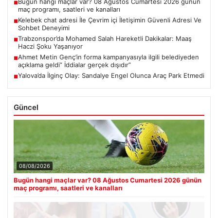
Bugün hangi maçlar var? 08 Ağustos Cumartesi 2026 günün
■
maç programı, saatleri ve kanalları
Kelebek chat adresi İle Çevrim içi İletişimin Güvenli Adresi Ve
■
Sohbet Deneyimi
Trabzonspor’da Mohamed Salah Hareketli Dakikalar: Maaş
■
Haczi Şoku Yaşanıyor
Ahmet Metin Genç’in forma kampanyasıyla ilgili belediyeden
■
açıklama geldi” İddialar gerçek dışıdır”
Yalova’da İlginç Olay: Sandalye Engel Olunca Araç Park Etmedi
■
Güncel
08/08/2026
Bugün hangi maçlar var? 08 Ağustos Cumartesi 2026 günün
maç programı, saatleri ve kanalları