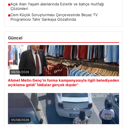
Açık Alan Yaşam alanlarında Estetik ve bahçe mutfağı
■
Çözümleri
Cem Küçük Soruşturması Çerçevesinde Beyaz TV
■
Programcısı Tahir Sarıkaya Gözaltında
Güncel
06/08/2026
Ahmet Metin Genç’in forma kampanyasıyla ilgili belediyeden
açıklama geldi” İddialar gerçek dışıdır”
05/08/2026