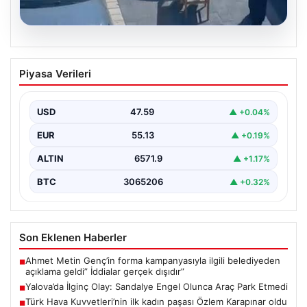
05.08.2026
Yalova’da İlginç Olay: Sandalye Engel
Piyasa Verileri
Olunca Araç Park Etmedi
Yalova'nın Adnan Menderes Mahallesi Ufuk Sokak'ında
gerçekleşen bu ilginç olay, bölge sakinlerinin ve
USD
47.59
▲ +0.04%
çevredekilerin…
EUR
55.13
▲ +0.19%
ALTIN
6571.9
▲ +1.17%
BTC
3065206
▲ +0.32%
Son Eklenen Haberler
Ahmet Metin Genç’in forma kampanyasıyla ilgili belediyeden
■
açıklama geldi” İddialar gerçek dışıdır”
Yalova’da İlginç Olay: Sandalye Engel Olunca Araç Park Etmedi
■
Türk Hava Kuvvetleri’nin ilk kadın paşası Özlem Karapınar oldu
■