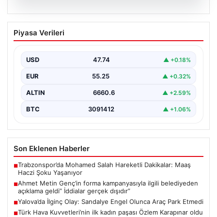
06.08.2026
Ahmet Metin Genç’in forma
Piyasa Verileri
kampanyasıyla ilgili belediyeden
açıklama geldi” İddialar gerçek dışıdır”
USD
47.74
▲ +0.18%
EUR
55.25
▲ +0.32%
ALTIN
6660.6
▲ +2.59%
BTC
3091412
▲ +1.06%
Son Eklenen Haberler
Trabzonspor’da Mohamed Salah Hareketli Dakikalar: Maaş
■
Haczi Şoku Yaşanıyor
Ahmet Metin Genç’in forma kampanyasıyla ilgili belediyeden
■
açıklama geldi” İddialar gerçek dışıdır”
Yalova’da İlginç Olay: Sandalye Engel Olunca Araç Park Etmedi
■
Türk Hava Kuvvetleri’nin ilk kadın paşası Özlem Karapınar oldu
■