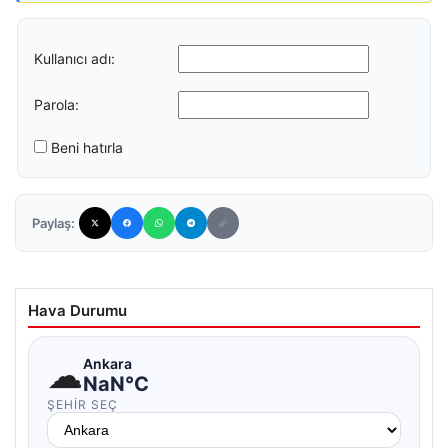
Kullanıcı adı:
Parola:
Beni hatırla
Paylaş:
Hava Durumu
☁
Ankara
NaN°C
ŞEHIR SEÇ