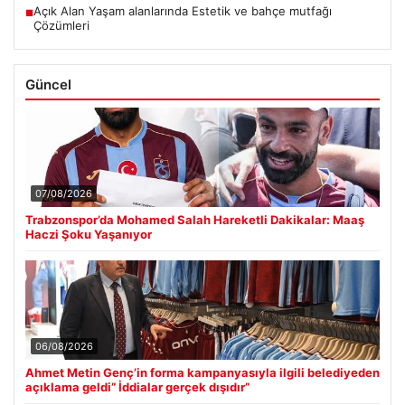
Açık Alan Yaşam alanlarında Estetik ve bahçe mutfağı
■
Çözümleri
Güncel
07/08/2026
Trabzonspor’da Mohamed Salah Hareketli Dakikalar: Maaş
Haczi Şoku Yaşanıyor
06/08/2026
Ahmet Metin Genç’in forma kampanyasıyla ilgili belediyeden
açıklama geldi” İddialar gerçek dışıdır”