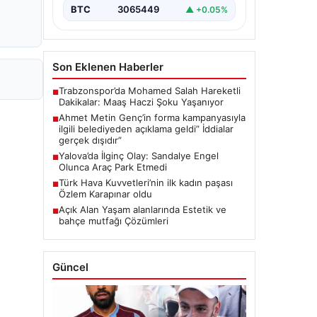
BTC
3065449
▲ +0.05%
Son Eklenen Haberler
Trabzonspor’da Mohamed Salah Hareketli
■
Dakikalar: Maaş Haczi Şoku Yaşanıyor
Ahmet Metin Genç’in forma kampanyasıyla
■
ilgili belediyeden açıklama geldi” İddialar
gerçek dışıdır”
Yalova’da İlginç Olay: Sandalye Engel
■
Olunca Araç Park Etmedi
Türk Hava Kuvvetleri’nin ilk kadın paşası
■
Özlem Karapınar oldu
Açık Alan Yaşam alanlarında Estetik ve
■
bahçe mutfağı Çözümleri
Güncel