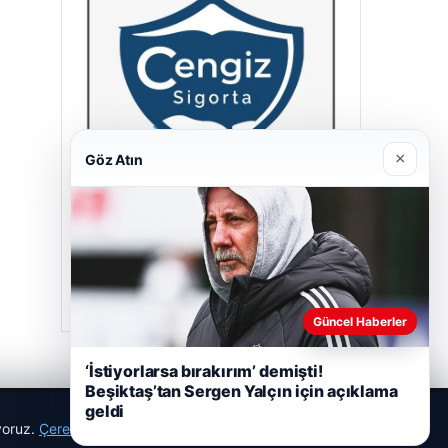
×
Göz Atın
Cengiz Sigorta
23/06/2026
Güncel Haberler
‘İstiyorlarsa bırakırım’ demişti!
Beşiktaş’tan Sergen Yalçın için açıklama
geldi
ıyoruz.
Çerez Politikamız
Reddet
Kabul Et