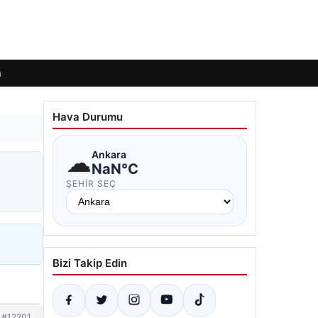
m
Hava Durumu
☁
Ankara
NaN°C
ŞEHIR SEÇ
Bizi Takip Edin
#12201