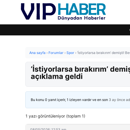
Ana sayfa
›
Forumlar
›
Spor
›
‘İstiyorlarsa bırakırım’ demişti! 
‘İstiyorlarsa bırakırım’ demi
açıklama geldi
Bu konu 0 yanıt içerir, 1 izleyen vardır ve en son
3 ay önce
ad
1 yazı görüntüleniyor (toplam 1)
08/05/2026: 12:53 am