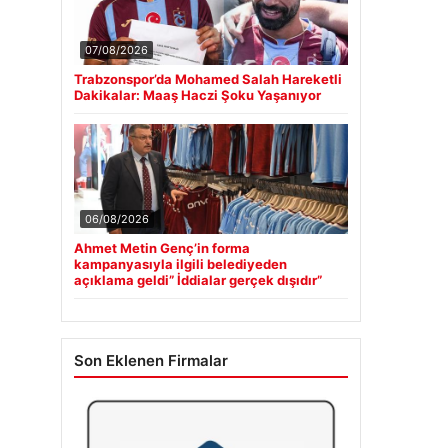
07/08/2026
Trabzonspor’da Mohamed Salah Hareketli
Dakikalar: Maaş Haczi Şoku Yaşanıyor
06/08/2026
Ahmet Metin Genç’in forma
kampanyasıyla ilgili belediyeden
açıklama geldi” İddialar gerçek dışıdır”
Son Eklenen Firmalar