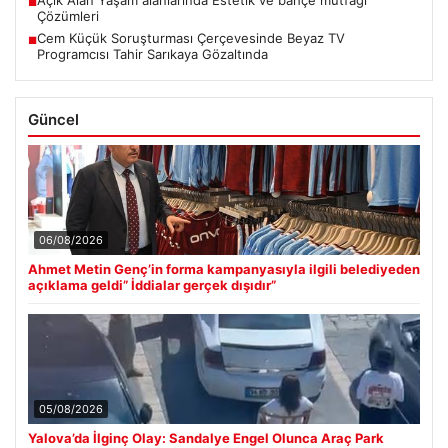
Açık Alan Yaşam alanlarında Estetik ve bahçe mutfağı
■
Çözümleri
Cem Küçük Soruşturması Çerçevesinde Beyaz TV
■
Programcısı Tahir Sarıkaya Gözaltında
Güncel
06/08/2026
Ahmet Metin Genç’in forma kampanyasıyla ilgili belediyeden
açıklama geldi” İddialar gerçek dışıdır”
05/08/2026
Yalova’da İlginç Olay: Sandalye Engel Olunca Araç Park