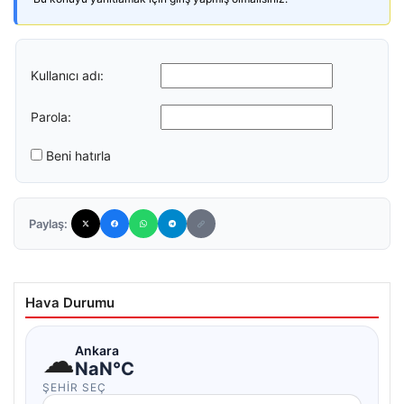
Kullanıcı adı:
Parola:
Beni hatırla
Paylaş:
Hava Durumu
☁
Ankara
NaN°C
ŞEHIR SEÇ