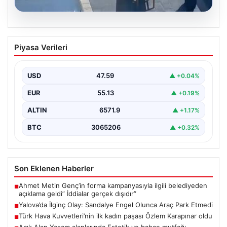
05.08.2026
Yalova’da İlginç Olay: Sandalye Engel
Piyasa Verileri
Olunca Araç Park Etmedi
Yalova'nın Adnan Menderes Mahallesi Ufuk Sokak'ında
gerçekleşen bu ilginç olay, bölge sakinlerinin ve
USD
47.59
▲ +0.04%
çevredekilerin…
EUR
55.13
▲ +0.19%
ALTIN
6571.9
▲ +1.17%
BTC
3065206
▲ +0.32%
Son Eklenen Haberler
Ahmet Metin Genç’in forma kampanyasıyla ilgili belediyeden
■
açıklama geldi” İddialar gerçek dışıdır”
Yalova’da İlginç Olay: Sandalye Engel Olunca Araç Park Etmedi
■
Türk Hava Kuvvetleri’nin ilk kadın paşası Özlem Karapınar oldu
■