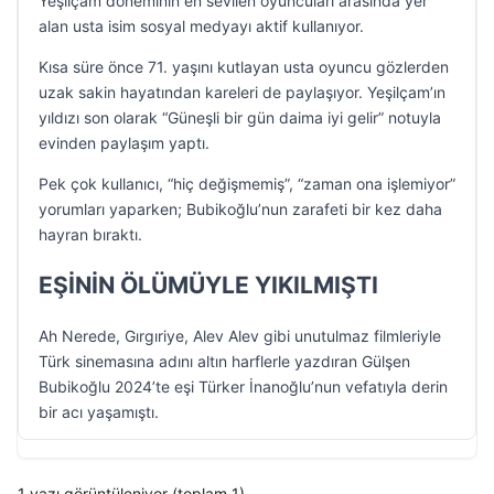
Yeşilçam döneminin en sevilen oyuncuları arasında yer
alan usta isim sosyal medyayı aktif kullanıyor.
Kısa süre önce 71. yaşını kutlayan usta oyuncu gözlerden
uzak sakin hayatından kareleri de paylaşıyor. Yeşilçam’ın
yıldızı son olarak “Güneşli bir gün daima iyi gelir” notuyla
evinden paylaşım yaptı.
Pek çok kullanıcı, “hiç değişmemiş”, “zaman ona işlemiyor”
yorumları yaparken; Bubikoğlu’nun zarafeti bir kez daha
hayran bıraktı.
EŞİNİN ÖLÜMÜYLE YIKILMIŞTI
Ah Nerede, Gırgıriye, Alev Alev gibi unutulmaz filmleriyle
Türk sinemasına adını altın harflerle yazdıran Gülşen
Bubikoğlu 2024’te eşi Türker İnanoğlu’nun vefatıyla derin
bir acı yaşamıştı.
1 yazı görüntüleniyor (toplam 1)