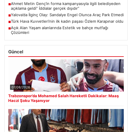
Ahmet Metin Genç’in forma kampanyasıyla ilgili belediyeden
■
açıklama geldi” İddialar gerçek dışıdır”
Yalova’da İlginç Olay: Sandalye Engel Olunca Araç Park Etmedi
■
Türk Hava Kuvvetleri’nin ilk kadın paşası Özlem Karapınar oldu
■
Açık Alan Yaşam alanlarında Estetik ve bahçe mutfağı
■
Çözümleri
Güncel
07/08/2026
Trabzonspor’da Mohamed Salah Hareketli Dakikalar: Maaş
Haczi Şoku Yaşanıyor