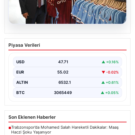
06.08.2026
Ahmet Metin Genç’in forma
Piyasa Verileri
kampanyasıyla ilgili belediyeden
açıklama geldi” İddialar gerçek dışıdır”
USD
47.71
▲ +0.16%
EUR
55.02
▼ -0.02%
ALTIN
6532.1
▲ +0.61%
BTC
3065449
▲ +0.05%
Son Eklenen Haberler
Trabzonspor’da Mohamed Salah Hareketli Dakikalar: Maaş
■
Haczi Şoku Yaşanıyor