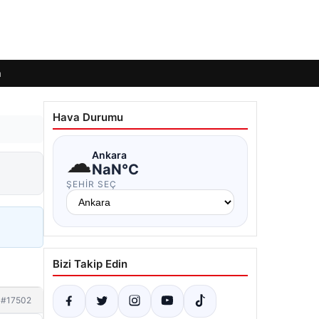
m
Hava Durumu
☁
Ankara
NaN°C
ŞEHIR SEÇ
Bizi Takip Edin
#17502