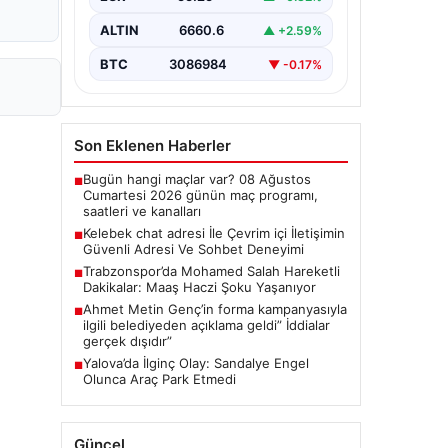
tarzda bağlantı kurması kritik bir
önem taşımaktadır. Güncel olarak…
ALTIN
6660.6
▲ +2.59%
BTC
3086984
▼ -0.17%
Son Eklenen Haberler
Bugün hangi maçlar var? 08 Ağustos
■
Cumartesi 2026 günün maç programı,
saatleri ve kanalları
Kelebek chat adresi İle Çevrim içi İletişimin
■
Güvenli Adresi Ve Sohbet Deneyimi
Trabzonspor’da Mohamed Salah Hareketli
■
Dakikalar: Maaş Haczi Şoku Yaşanıyor
Ahmet Metin Genç’in forma kampanyasıyla
■
ilgili belediyeden açıklama geldi” İddialar
gerçek dışıdır”
Yalova’da İlginç Olay: Sandalye Engel
■
Olunca Araç Park Etmedi
Güncel