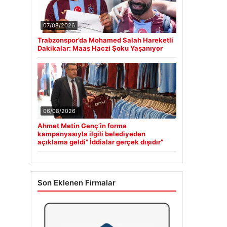
07/08/2026
Trabzonspor’da Mohamed Salah Hareketli
Dakikalar: Maaş Haczi Şoku Yaşanıyor
06/08/2026
Ahmet Metin Genç’in forma
kampanyasıyla ilgili belediyeden
açıklama geldi” İddialar gerçek dışıdır”
Son Eklenen Firmalar