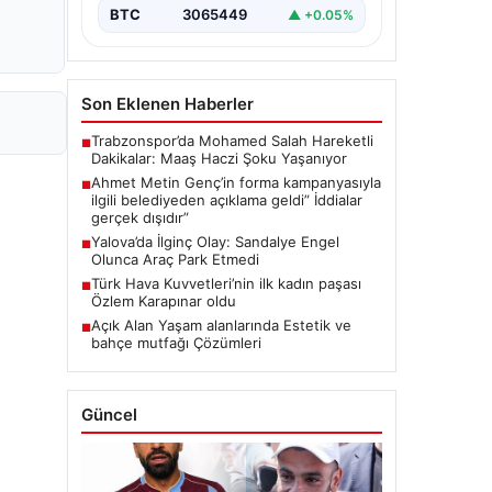
BTC
3065449
▲ +0.05%
Son Eklenen Haberler
Trabzonspor’da Mohamed Salah Hareketli
■
Dakikalar: Maaş Haczi Şoku Yaşanıyor
Ahmet Metin Genç’in forma kampanyasıyla
■
ilgili belediyeden açıklama geldi” İddialar
gerçek dışıdır”
Yalova’da İlginç Olay: Sandalye Engel
■
Olunca Araç Park Etmedi
Türk Hava Kuvvetleri’nin ilk kadın paşası
■
Özlem Karapınar oldu
Açık Alan Yaşam alanlarında Estetik ve
■
bahçe mutfağı Çözümleri
Güncel