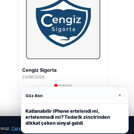
Cengiz Sigorta
23/06/2026
×
Göz Atın
Katlanabilir iPhone ertelendi mi,
ertelenmedi mi? Tedarik zincirinden
dikkat çeken sinyal geldi
ıyoruz.
Çerez Politikamız
Reddet
Kabul Et