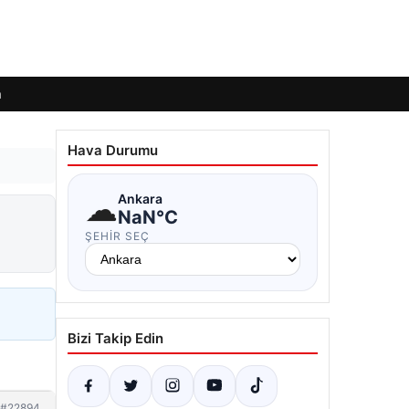
m
Hava Durumu
☁
Ankara
NaN°C
ŞEHIR SEÇ
Bizi Takip Edin
#22894