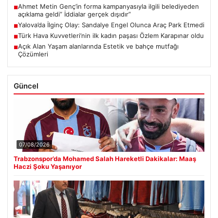
Ahmet Metin Genç’in forma kampanyasıyla ilgili belediyeden
■
açıklama geldi” İddialar gerçek dışıdır”
Yalova’da İlginç Olay: Sandalye Engel Olunca Araç Park Etmedi
■
Türk Hava Kuvvetleri’nin ilk kadın paşası Özlem Karapınar oldu
■
Açık Alan Yaşam alanlarında Estetik ve bahçe mutfağı
■
Çözümleri
Güncel
07/08/2026
Trabzonspor’da Mohamed Salah Hareketli Dakikalar: Maaş
Haczi Şoku Yaşanıyor