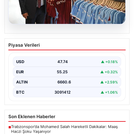
06.08.2026
Ahmet Metin Genç’in forma
Piyasa Verileri
kampanyasıyla ilgili belediyeden
açıklama geldi” İddialar gerçek dışıdır”
USD
47.74
▲ +0.18%
EUR
55.25
▲ +0.32%
ALTIN
6660.6
▲ +2.59%
BTC
3091412
▲ +1.06%
Son Eklenen Haberler
Trabzonspor’da Mohamed Salah Hareketli Dakikalar: Maaş
■
Haczi Şoku Yaşanıyor