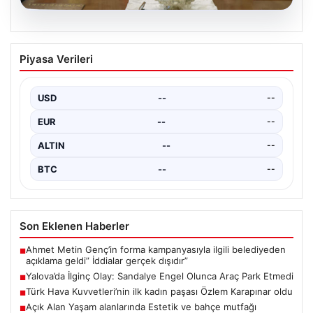
05.08.2026
Türk Hava Kuvvetleri’nin ilk kadın
Piyasa Verileri
paşası Özlem Karapınar oldu
USD
--
--
EUR
--
--
ALTIN
--
--
BTC
--
--
Son Eklenen Haberler
Ahmet Metin Genç’in forma kampanyasıyla ilgili belediyeden
■
açıklama geldi” İddialar gerçek dışıdır”
Yalova’da İlginç Olay: Sandalye Engel Olunca Araç Park Etmedi
■
Türk Hava Kuvvetleri’nin ilk kadın paşası Özlem Karapınar oldu
■
Açık Alan Yaşam alanlarında Estetik ve bahçe mutfağı
■