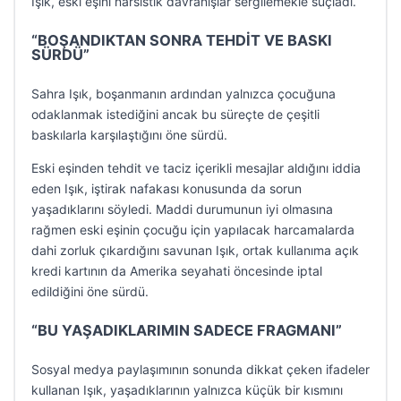
Işık, eski eşini narsistik davranışlar sergilemekle suçladı.
“BOŞANDIKTAN SONRA TEHDİT VE BASKI
SÜRDÜ”
Sahra Işık, boşanmanın ardından yalnızca çocuğuna
odaklanmak istediğini ancak bu süreçte de çeşitli
baskılarla karşılaştığını öne sürdü.
Eski eşinden tehdit ve taciz içerikli mesajlar aldığını iddia
eden Işık, iştirak nafakası konusunda da sorun
yaşadıklarını söyledi. Maddi durumunun iyi olmasına
rağmen eski eşinin çocuğu için yapılacak harcamalarda
dahi zorluk çıkardığını savunan Işık, ortak kullanıma açık
kredi kartının da Amerika seyahati öncesinde iptal
edildiğini öne sürdü.
“BU YAŞADIKLARIMIN SADECE FRAGMANI”
Sosyal medya paylaşımının sonunda dikkat çeken ifadeler
kullanan Işık, yaşadıklarının yalnızca küçük bir kısmını