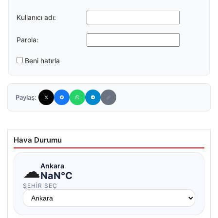
Kullanıcı adı:
Parola:
Beni hatırla
Paylaş:
Hava Durumu
☁
Ankara
NaN°C
ŞEHIR SEÇ