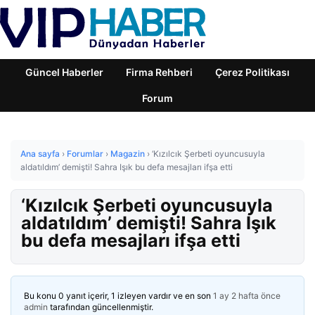
Güncel Haberler
Firma Rehberi
Çerez Politikası
Forum
Ana sayfa
›
Forumlar
›
Magazin
›
‘Kızılcık Şerbeti oyuncusuyla
aldatıldım’ demişti! Sahra Işık bu defa mesajları ifşa etti
‘Kızılcık Şerbeti oyuncusuyla
aldatıldım’ demişti! Sahra Işık
bu defa mesajları ifşa etti
Bu konu 0 yanıt içerir, 1 izleyen vardır ve en son
1 ay 2 hafta önce
admin
tarafından güncellenmiştir.