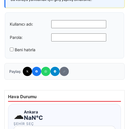
Kullanıcı adı:
Parola:
Beni hatırla
Paylaş:
Hava Durumu
☁
Ankara
NaN°C
ŞEHIR SEÇ