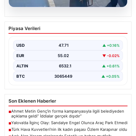
05.08.2026
Yalova’da İlginç Olay: Sandalye Engel
Piyasa Verileri
Olunca Araç Park Etmedi
Yalova'nın Adnan Menderes Mahallesi Ufuk Sokak'ında
gerçekleşen bu ilginç olay, bölge sakinlerinin ve
USD
47.71
▲ +0.16%
çevredekilerin…
EUR
55.02
▼ -0.02%
ALTIN
6532.1
▲ +0.61%
BTC
3065449
▲ +0.05%
Son Eklenen Haberler
Ahmet Metin Genç’in forma kampanyasıyla ilgili belediyeden
■
açıklama geldi” İddialar gerçek dışıdır”
Yalova’da İlginç Olay: Sandalye Engel Olunca Araç Park Etmedi
■
Türk Hava Kuvvetleri’nin ilk kadın paşası Özlem Karapınar oldu
■