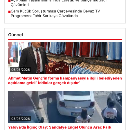
Açık Alan Yaşam alanlarında Estetik ve bahçe mutfağı
■
Çözümleri
Cem Küçük Soruşturması Çerçevesinde Beyaz TV
■
Programcısı Tahir Sarıkaya Gözaltında
Güncel
06/08/2026
Ahmet Metin Genç’in forma kampanyasıyla ilgili belediyeden
açıklama geldi” İddialar gerçek dışıdır”
05/08/2026
Yalova’da İlginç Olay: Sandalye Engel Olunca Araç Park