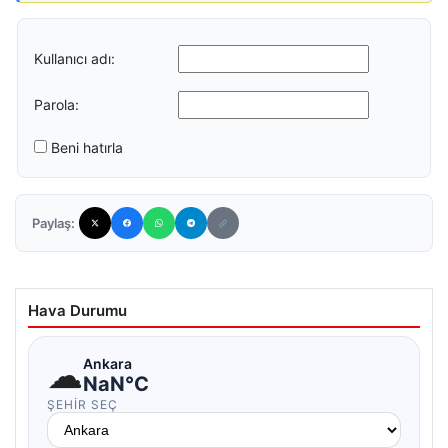
Kullanıcı adı:
Parola:
Beni hatırla
Paylaş:
Hava Durumu
☁
Ankara
NaN°C
ŞEHIR SEÇ