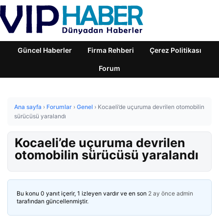
Güncel Haberler
Firma Rehberi
Çerez Politikası
Forum
Ana sayfa
›
Forumlar
›
Genel
›
Kocaeli’de uçuruma devrilen otomobilin
sürücüsü yaralandı
Kocaeli’de uçuruma devrilen
otomobilin sürücüsü yaralandı
Bu konu 0 yanıt içerir, 1 izleyen vardır ve en son
2 ay önce
admin
tarafından güncellenmiştir.