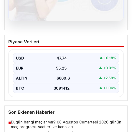
08.08.2026
Kelebek chat adresi İle Çevrim içi
Piyasa Verileri
İletişimin Güvenli Adresi Ve Sohbet
Deneyimi
USD
47.74
▲ +0.18%
Sanal çağında bireylerin seviyeli bir tarzda bağlantı
kurması kritik bir önem taşımaktadır. Güncel olarak…
EUR
55.25
▲ +0.32%
ALTIN
6660.6
▲ +2.59%
BTC
3091412
▲ +1.06%
Son Eklenen Haberler
Bugün hangi maçlar var? 08 Ağustos Cumartesi 2026 günün
■
maç programı, saatleri ve kanalları