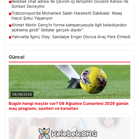
Kelebek chat adresi İle Çevrim içi İletişimin Güvenli Adresi Ve
■
Sohbet Deneyimi
Trabzonspor’da Mohamed Salah Hareketli Dakikalar: Maaş
■
Haczi Şoku Yaşanıyor
Ahmet Metin Genç’in forma kampanyasıyla ilgili belediyeden
■
açıklama geldi” İddialar gerçek dışıdır”
Yalova’da İlginç Olay: Sandalye Engel Olunca Araç Park Etmedi
■
Güncel
08/08/2026
Bugün hangi maçlar var? 08 Ağustos Cumartesi 2026 günün
maç programı, saatleri ve kanalları