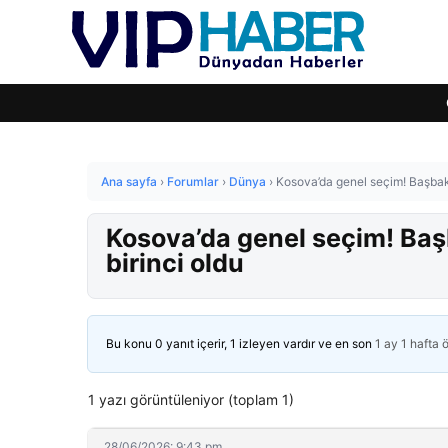
Ana sayfa
›
Forumlar
›
Dünya
›
Kosova’da genel seçim! Başbakan
Kosova’da genel seçim! Başb
birinci oldu
Bu konu 0 yanıt içerir, 1 izleyen vardır ve en son
1 ay 1 hafta 
1 yazı görüntüleniyor (toplam 1)
28/06/2026: 9:43 pm