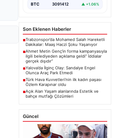
BTC
3091412
▲ +1.06%
Son Eklenen Haberler
Trabzonspor’da Mohamed Salah Hareketli
■
Dakikalar: Maaş Haczi Şoku Yaşanıyor
Ahmet Metin Genç’in forma kampanyasıyla
■
ilgili belediyeden açıklama geldi” İddialar
gerçek dışıdır”
Yalova’da İlginç Olay: Sandalye Engel
■
Olunca Araç Park Etmedi
Türk Hava Kuvvetleri’nin ilk kadın paşası
■
Özlem Karapınar oldu
Açık Alan Yaşam alanlarında Estetik ve
■
bahçe mutfağı Çözümleri
Güncel