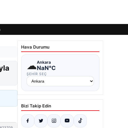
m
Hava Durumu
☁
Ankara
yla
NaN°C
ŞEHIR SEÇ
Bizi Takip Edin
#23709