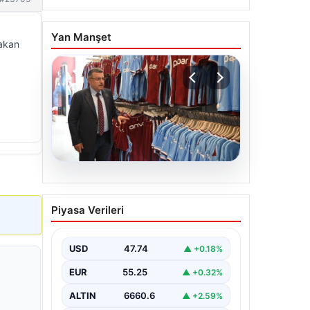
Yan Manşet
akan
06.08.2026
Ahmet Metin Genç’in
Piyasa Verileri
forma kampanyasıyla ilgili
belediyeden açıklama
geldi” İddialar gerçek
USD
47.74
▲ +0.18%
dışıdır”
EUR
55.25
▲ +0.32%
ALTIN
6660.6
▲ +2.59%