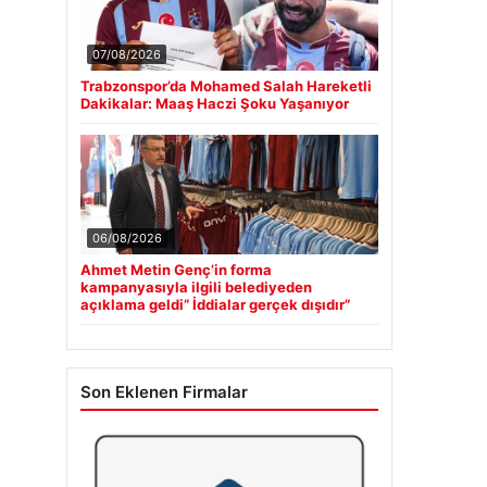
07/08/2026
Trabzonspor’da Mohamed Salah Hareketli
Dakikalar: Maaş Haczi Şoku Yaşanıyor
06/08/2026
Ahmet Metin Genç’in forma
kampanyasıyla ilgili belediyeden
açıklama geldi” İddialar gerçek dışıdır”
Son Eklenen Firmalar