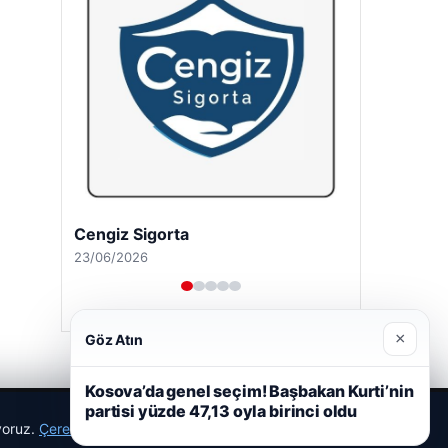
Cengiz Sigorta
23/06/2026
×
Göz Atın
Kosova’da genel seçim! Başbakan Kurti’nin
partisi yüzde 47,13 oyla birinci oldu
ıyoruz.
Çerez Politikamız
Reddet
Kabul Et