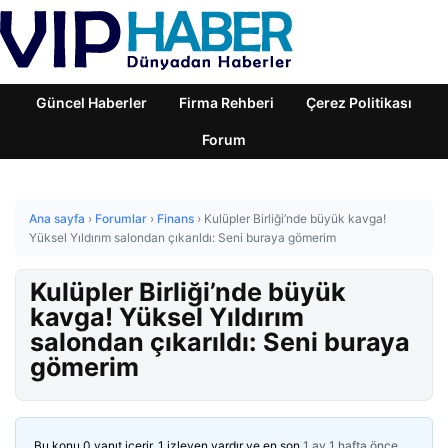
Güncel Haberler
Firma Rehberi
Çerez Politikası
Forum
Ana sayfa
›
Forumlar
›
Finans
›
Kulüpler Birliği’nde büyük kavga!
Yüksel Yıldırım salondan çıkarıldı: Seni buraya gömerim
Kulüpler Birliği’nde büyük
kavga! Yüksel Yıldırım
salondan çıkarıldı: Seni buraya
gömerim
Bu konu 0 yanıt içerir, 1 izleyen vardır ve en son
1 ay 1 hafta önce