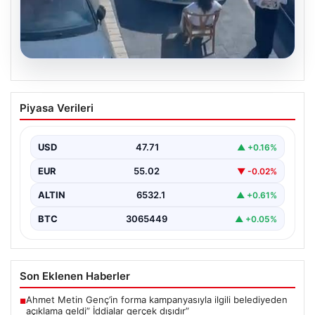
05.08.2026
Yalova’da İlginç Olay: Sandalye Engel
Piyasa Verileri
Olunca Araç Park Etmedi
Yalova'nın Adnan Menderes Mahallesi Ufuk Sokak'ında
gerçekleşen bu ilginç olay, bölge sakinlerinin ve
USD
47.71
▲ +0.16%
çevredekilerin…
EUR
55.02
▼ -0.02%
ALTIN
6532.1
▲ +0.61%
BTC
3065449
▲ +0.05%
Son Eklenen Haberler
Ahmet Metin Genç’in forma kampanyasıyla ilgili belediyeden
■
açıklama geldi” İddialar gerçek dışıdır”