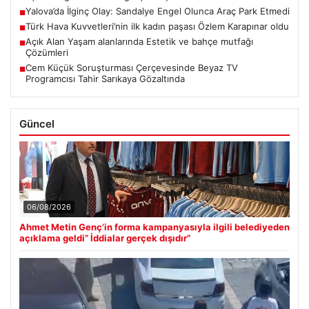
Yalova’da İlginç Olay: Sandalye Engel Olunca Araç Park Etmedi
■
Türk Hava Kuvvetleri’nin ilk kadın paşası Özlem Karapınar oldu
■
Açık Alan Yaşam alanlarında Estetik ve bahçe mutfağı
■
Çözümleri
Cem Küçük Soruşturması Çerçevesinde Beyaz TV
■
Programcısı Tahir Sarıkaya Gözaltında
Güncel
06/08/2026
Ahmet Metin Genç’in forma kampanyasıyla ilgili belediyeden
açıklama geldi” İddialar gerçek dışıdır”