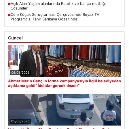
Açık Alan Yaşam alanlarında Estetik ve bahçe mutfağı
■
Çözümleri
Cem Küçük Soruşturması Çerçevesinde Beyaz TV
■
Programcısı Tahir Sarıkaya Gözaltında
Güncel
06/08/2026
Ahmet Metin Genç’in forma kampanyasıyla ilgili belediyeden
açıklama geldi” İddialar gerçek dışıdır”
05/08/2026