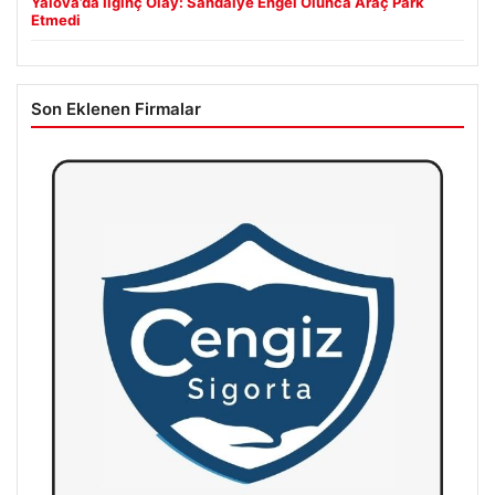
Yalova’da İlginç Olay: Sandalye Engel Olunca Araç Park
Etmedi
Son Eklenen Firmalar