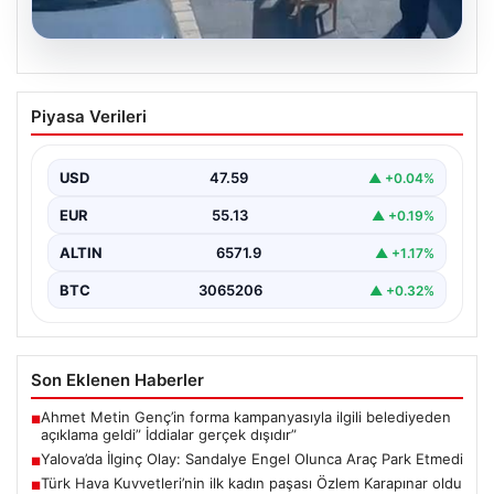
05.08.2026
Yalova’da İlginç Olay: Sandalye Engel
Piyasa Verileri
Olunca Araç Park Etmedi
Yalova'nın Adnan Menderes Mahallesi Ufuk Sokak'ında
gerçekleşen bu ilginç olay, bölge sakinlerinin ve
USD
47.59
▲ +0.04%
çevredekilerin…
EUR
55.13
▲ +0.19%
ALTIN
6571.9
▲ +1.17%
BTC
3065206
▲ +0.32%
Son Eklenen Haberler
Ahmet Metin Genç’in forma kampanyasıyla ilgili belediyeden
■
açıklama geldi” İddialar gerçek dışıdır”
Yalova’da İlginç Olay: Sandalye Engel Olunca Araç Park Etmedi
■
Türk Hava Kuvvetleri’nin ilk kadın paşası Özlem Karapınar oldu
■