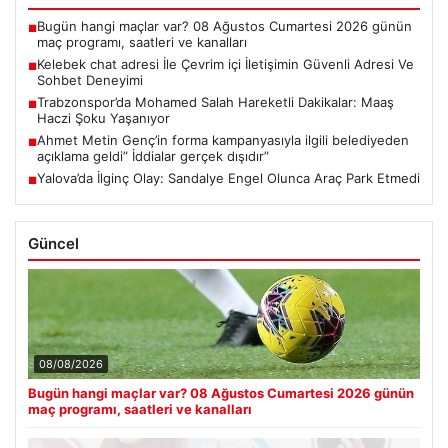
Bugün hangi maçlar var? 08 Ağustos Cumartesi 2026 günün
■
maç programı, saatleri ve kanalları
Kelebek chat adresi İle Çevrim içi İletişimin Güvenli Adresi Ve
■
Sohbet Deneyimi
Trabzonspor’da Mohamed Salah Hareketli Dakikalar: Maaş
■
Haczi Şoku Yaşanıyor
Ahmet Metin Genç’in forma kampanyasıyla ilgili belediyeden
■
açıklama geldi” İddialar gerçek dışıdır”
Yalova’da İlginç Olay: Sandalye Engel Olunca Araç Park Etmedi
■
Güncel
08/08/2026
Bugün hangi maçlar var? 08 Ağustos Cumartesi 2026 günün
maç programı, saatleri ve kanalları