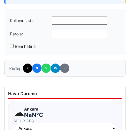
Kullanıcı adı:
Parola:
Beni hatırla
Paylaş:
Hava Durumu
☁
Ankara
NaN°C
ŞEHIR SEÇ