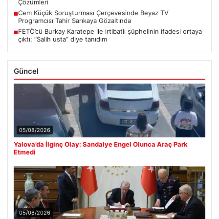
Çözümleri
Cem Küçük Soruşturması Çerçevesinde Beyaz TV
■
Programcısı Tahir Sarıkaya Gözaltında
FETÖ’cü Burkay Karatepe ile irtibatlı şüphelinin ifadesi ortaya
■
çıktı: “Salih usta” diye tanıdım
Güncel
05/08/2026
Yalova’da İlginç Olay: Sandalye Engel Olunca Araç Park
Etmedi
05/08/2026