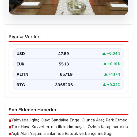
05.08.2026
Türk Hava Kuvvetleri’nin ilk kadın
Piyasa Verileri
paşası Özlem Karapınar oldu
USD
47.59
▲ +0.04%
EUR
55.13
▲ +0.19%
ALTIN
6571.9
▲ +1.17%
BTC
3065206
▲ +0.32%
Son Eklenen Haberler
Yalova’da İlginç Olay: Sandalye Engel Olunca Araç Park Etmedi
■
Türk Hava Kuvvetleri’nin ilk kadın paşası Özlem Karapınar oldu
■
Açık Alan Yaşam alanlarında Estetik ve bahçe mutfağı
■