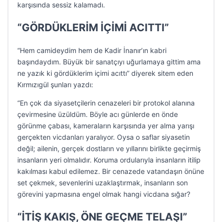
karşısında sessiz kalamadı.
“GÖRDÜKLERİM İÇİMİ ACITTI”
“Hem camideydim hem de Kadir İnanır’ın kabri
başındaydım. Büyük bir sanatçıyı uğurlamaya gittim ama
ne yazık ki gördüklerim içimi acıttı” diyerek sitem eden
Kırmızıgül şunları yazdı:
“En çok da siyasetçilerin cenazeleri bir protokol alanına
çevirmesine üzüldüm. Böyle acı günlerde en önde
görünme çabası, kameraların karşısında yer alma yarışı
gerçekten vicdanları yaralıyor. Oysa o saflar siyasetin
değil; ailenin, gerçek dostların ve yıllarını birlikte geçirmiş
insanların yeri olmalıdır. Koruma ordularıyla insanların itilip
kakılması kabul edilemez. Bir cenazede vatandaşın önüne
set çekmek, sevenlerini uzaklaştırmak, insanların son
görevini yapmasına engel olmak hangi vicdana sığar?
“İTİŞ KAKIŞ, ÖNE GEÇME TELAŞI”