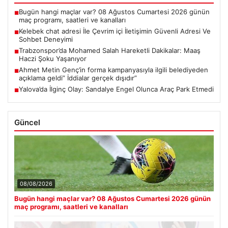
Bugün hangi maçlar var? 08 Ağustos Cumartesi 2026 günün
■
maç programı, saatleri ve kanalları
Kelebek chat adresi İle Çevrim içi İletişimin Güvenli Adresi Ve
■
Sohbet Deneyimi
Trabzonspor’da Mohamed Salah Hareketli Dakikalar: Maaş
■
Haczi Şoku Yaşanıyor
Ahmet Metin Genç’in forma kampanyasıyla ilgili belediyeden
■
açıklama geldi” İddialar gerçek dışıdır”
Yalova’da İlginç Olay: Sandalye Engel Olunca Araç Park Etmedi
■
Güncel
08/08/2026
Bugün hangi maçlar var? 08 Ağustos Cumartesi 2026 günün
maç programı, saatleri ve kanalları