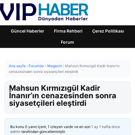
Güncel Haberler
Firma Rehberi
Çerez Politikası
Forum
Ana sayfa
›
Forumlar
›
Magazin
›
Mahsun Kırmızıgül Kadir İnanır’ın
cenazesinden sonra siyasetçileri eleştirdi
Mahsun Kırmızıgül Kadir
İnanır’ın cenazesinden sonra
siyasetçileri eleştirdi
Bu konu 0 yanıt içerir, 1 izleyen vardır ve en son
1 ay 1 hafta önce
admin
tarafından güncellenmiştir.