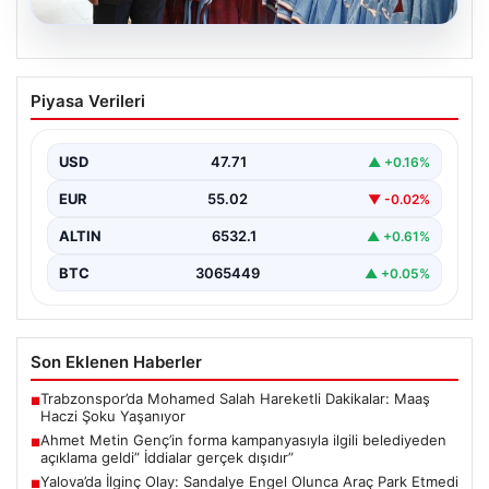
06.08.2026
Ahmet Metin Genç’in forma
Piyasa Verileri
kampanyasıyla ilgili belediyeden
açıklama geldi” İddialar gerçek dışıdır”
USD
47.71
▲ +0.16%
EUR
55.02
▼ -0.02%
ALTIN
6532.1
▲ +0.61%
BTC
3065449
▲ +0.05%
Son Eklenen Haberler
Trabzonspor’da Mohamed Salah Hareketli Dakikalar: Maaş
■
Haczi Şoku Yaşanıyor
Ahmet Metin Genç’in forma kampanyasıyla ilgili belediyeden
■
açıklama geldi” İddialar gerçek dışıdır”
Yalova’da İlginç Olay: Sandalye Engel Olunca Araç Park Etmedi
■