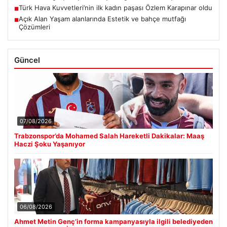
Türk Hava Kuvvetleri’nin ilk kadın paşası Özlem Karapınar oldu
■
Açık Alan Yaşam alanlarında Estetik ve bahçe mutfağı
■
Çözümleri
Güncel
07/08/2026
Trabzonspor’da Mohamed Salah Hareketli Dakikalar: Maaş
Haczi Şoku Yaşanıyor
06/08/2026
Ahmet Metin Genç’in forma kampanyasıyla ilgili belediyeden