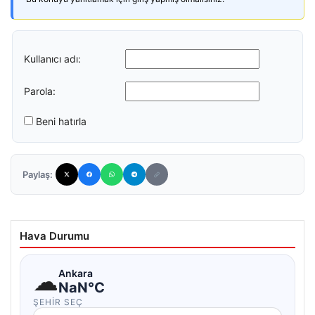
Kullanıcı adı:
Parola:
Beni hatırla
Paylaş:
Hava Durumu
☁
Ankara
NaN°C
ŞEHIR SEÇ