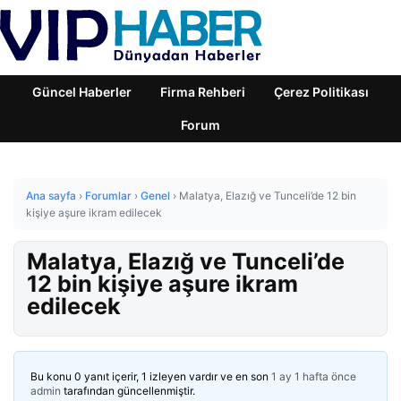
Güncel Haberler
Firma Rehberi
Çerez Politikası
Forum
Ana sayfa
›
Forumlar
›
Genel
›
Malatya, Elazığ ve Tunceli’de 12 bin
kişiye aşure ikram edilecek
Malatya, Elazığ ve Tunceli’de
12 bin kişiye aşure ikram
edilecek
Bu konu 0 yanıt içerir, 1 izleyen vardır ve en son
1 ay 1 hafta önce
admin
tarafından güncellenmiştir.