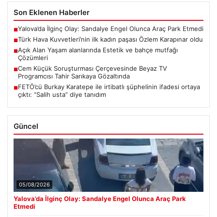
Son Eklenen Haberler
Yalova’da İlginç Olay: Sandalye Engel Olunca Araç Park Etmedi
■
Türk Hava Kuvvetleri’nin ilk kadın paşası Özlem Karapınar oldu
■
Açık Alan Yaşam alanlarında Estetik ve bahçe mutfağı
■
Çözümleri
Cem Küçük Soruşturması Çerçevesinde Beyaz TV
■
Programcısı Tahir Sarıkaya Gözaltında
FETÖ’cü Burkay Karatepe ile irtibatlı şüphelinin ifadesi ortaya
■
çıktı: “Salih usta” diye tanıdım
Güncel
05/08/2026
Yalova’da İlginç Olay: Sandalye Engel Olunca Araç Park
Etmedi