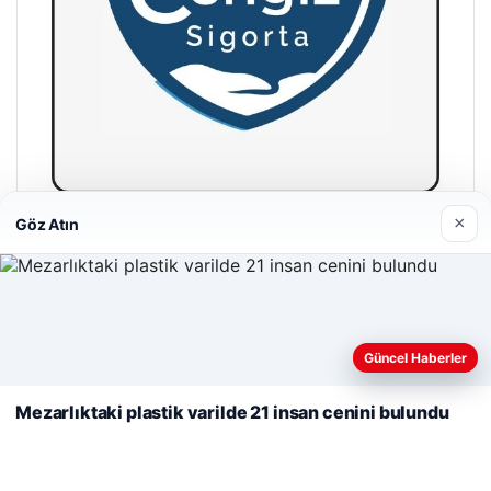
×
Göz Atın
Cengiz Sigorta
23/06/2026
Web sitemizi nasıl kullandığınızı daha iyi anlayabilmek,
deneyiminizi kişiselleştirmek ve geliştirmek amacıyla çerezler
Güncel Haberler
kullanıyoruz.
Çerez Politikamız
Mezarlıktaki plastik varilde 21 insan cenini bulundu
Reddet
Kabul Et
© 2026 Vip Haber – Güncel Haberler
Tercüme Bürosu
|
Malta Dil Okulu
|
lemagrup.com.tr