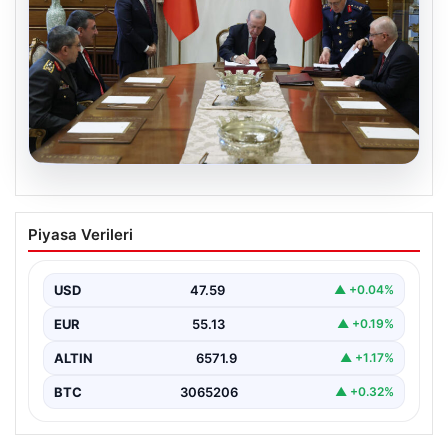
05.08.2026
Türk Hava Kuvvetleri’nin ilk kadın
Piyasa Verileri
paşası Özlem Karapınar oldu
USD
47.59
▲ +0.04%
EUR
55.13
▲ +0.19%
ALTIN
6571.9
▲ +1.17%
BTC
3065206
▲ +0.32%