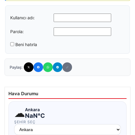
Kullanıcı adı:
Parola:
Beni hatırla
Paylaş:
Hava Durumu
☁
Ankara
NaN°C
ŞEHIR SEÇ