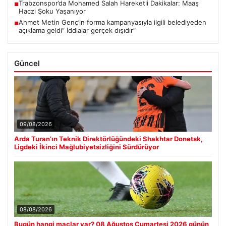
Trabzonspor’da Mohamed Salah Hareketli Dakikalar: Maaş
■
Haczi Şoku Yaşanıyor
Ahmet Metin Genç’in forma kampanyasıyla ilgili belediyeden
■
açıklama geldi” İddialar gerçek dışıdır”
Güncel
09/08/2026
Arda Turan’ın Teknik Direktörlüğündeki Shakhtar Donetsk,
Ligdeki İkinci Mağlubiyetsizliğini Sürdürüyor
08/08/2026
Bugün hangi maçlar var? 08 Ağustos Cumartesi 2026 günün