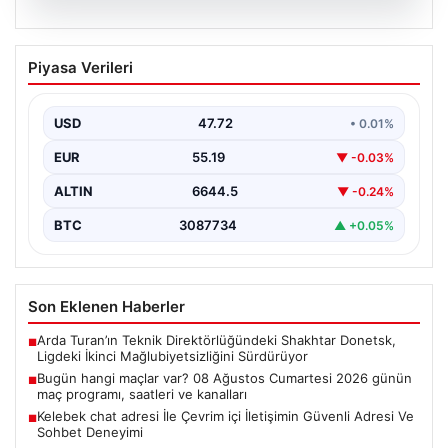
08.08.2026
Bugün hangi maçlar var? 08 Ağustos
Piyasa Verileri
Cumartesi 2026 günün maç programı,
saatleri ve kanalları
USD
47.72
• 0.01%
EUR
55.19
▼ -0.03%
ALTIN
6644.5
▼ -0.24%
BTC
3087734
▲ +0.05%
Son Eklenen Haberler
Arda Turan’ın Teknik Direktörlüğündeki Shakhtar Donetsk,
■
Ligdeki İkinci Mağlubiyetsizliğini Sürdürüyor
Bugün hangi maçlar var? 08 Ağustos Cumartesi 2026 günün
■
maç programı, saatleri ve kanalları
Kelebek chat adresi İle Çevrim içi İletişimin Güvenli Adresi Ve
■
Sohbet Deneyimi