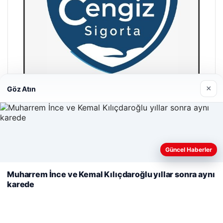
×
Göz Atın
Cengiz Sigorta
23/06/2026
Web sitemizi nasıl kullandığınızı daha iyi anlayabilmek,
Güncel Haberler
deneyiminizi kişiselleştirmek ve geliştirmek amacıyla çerezler
kullanıyoruz.
Çerez Politikamız
Muharrem İnce ve Kemal Kılıçdaroğlu yıllar sonra aynı
karede
Reddet
Kabul Et
© 2026 Vip Haber – Güncel Haberler