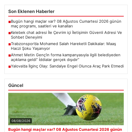
Son Eklenen Haberler
Bugün hangi maçlar var? 08 Ağustos Cumartesi 2026 günün
■
maç programı, saatleri ve kanalları
Kelebek chat adresi İle Çevrim içi İletişimin Güvenli Adresi Ve
■
Sohbet Deneyimi
Trabzonspor’da Mohamed Salah Hareketli Dakikalar: Maaş
■
Haczi Şoku Yaşanıyor
Ahmet Metin Genç’in forma kampanyasıyla ilgili belediyeden
■
açıklama geldi” İddialar gerçek dışıdır”
Yalova’da İlginç Olay: Sandalye Engel Olunca Araç Park Etmedi
■
Güncel
08/08/2026
Bugün hangi maçlar var? 08 Ağustos Cumartesi 2026 günün