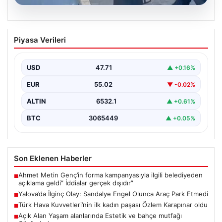
05.08.2026
Yalova’da İlginç Olay: Sandalye Engel
Piyasa Verileri
Olunca Araç Park Etmedi
Yalova'nın Adnan Menderes Mahallesi Ufuk Sokak'ında
gerçekleşen bu ilginç olay, bölge sakinlerinin ve
USD
47.71
▲ +0.16%
çevredekilerin…
EUR
55.02
▼ -0.02%
ALTIN
6532.1
▲ +0.61%
BTC
3065449
▲ +0.05%
Son Eklenen Haberler
Ahmet Metin Genç’in forma kampanyasıyla ilgili belediyeden
■
açıklama geldi” İddialar gerçek dışıdır”
Yalova’da İlginç Olay: Sandalye Engel Olunca Araç Park Etmedi
■
Türk Hava Kuvvetleri’nin ilk kadın paşası Özlem Karapınar oldu
■
Açık Alan Yaşam alanlarında Estetik ve bahçe mutfağı
■