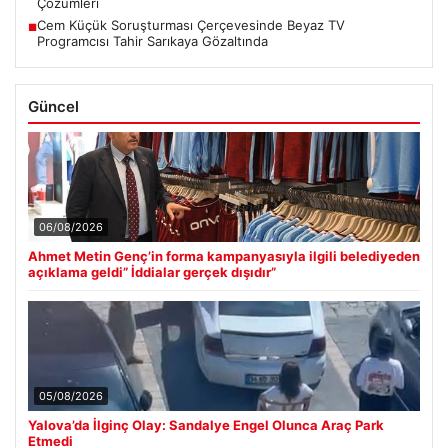
Çözümleri
Cem Küçük Soruşturması Çerçevesinde Beyaz TV
■
Programcısı Tahir Sarıkaya Gözaltında
Güncel
06/08/2026
Ahmet Metin Genç’in forma kampanyasıyla ilgili belediyeden
açıklama geldi” İddialar gerçek dışıdır”
05/08/2026
Yalova’da İlginç Olay: Sandalye Engel Olunca Araç Park
Etmedi