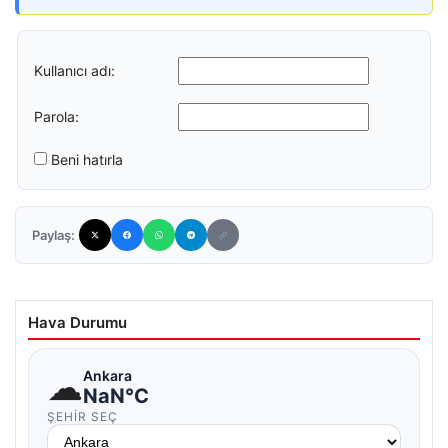
Kullanıcı adı:
Parola:
Beni hatırla
Paylaş:
Hava Durumu
☁
Ankara
NaN°C
ŞEHIR SEÇ