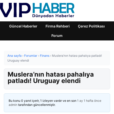
Güncel Haberler
Firma Rehberi
Çerez Politikası
Forum
Ana sayfa
›
Forumlar
›
Finans
›
Muslera’nın hatası pahalıya patladı!
Uruguay elendi
Muslera’nın hatası pahalıya
patladı! Uruguay elendi
Bu konu 0 yanıt içerir, 1 izleyen vardır ve en son
1 ay 1 hafta önce
admin
tarafından güncellenmiştir.