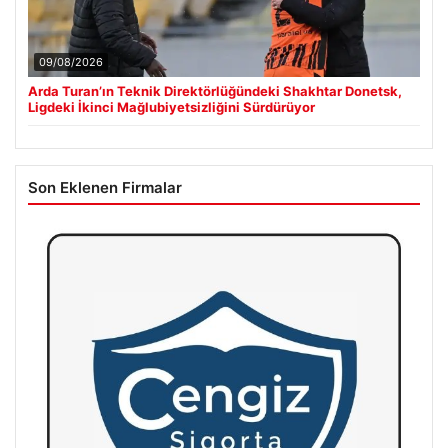
09/08/2026
Arda Turan’ın Teknik Direktörlüğündeki Shakhtar Donetsk,
Ligdeki İkinci Mağlubiyetsizliğini Sürdürüyor
Son Eklenen Firmalar