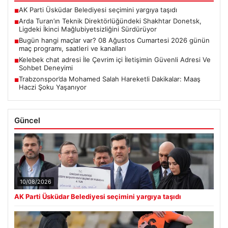
AK Parti Üsküdar Belediyesi seçimini yargıya taşıdı
■
Arda Turan’ın Teknik Direktörlüğündeki Shakhtar Donetsk,
■
Ligdeki İkinci Mağlubiyetsizliğini Sürdürüyor
Bugün hangi maçlar var? 08 Ağustos Cumartesi 2026 günün
■
maç programı, saatleri ve kanalları
Kelebek chat adresi İle Çevrim içi İletişimin Güvenli Adresi Ve
■
Sohbet Deneyimi
Trabzonspor’da Mohamed Salah Hareketli Dakikalar: Maaş
■
Haczi Şoku Yaşanıyor
Güncel
10/08/2026
AK Parti Üsküdar Belediyesi seçimini yargıya taşıdı