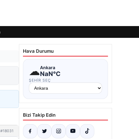
m
Hava Durumu
☁
Ankara
NaN°C
ŞEHIR SEÇ
Bizi Takip Edin
#18031