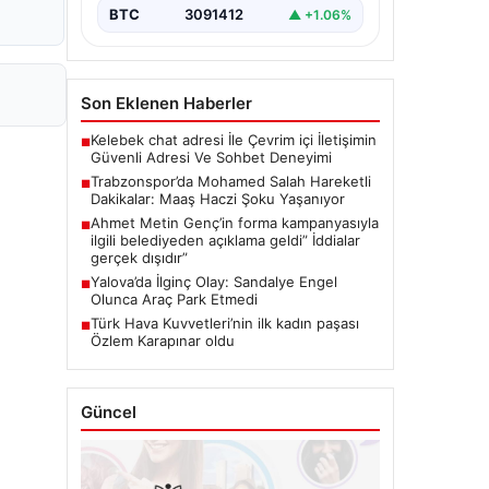
BTC
3091412
▲ +1.06%
Son Eklenen Haberler
Kelebek chat adresi İle Çevrim içi İletişimin
■
Güvenli Adresi Ve Sohbet Deneyimi
Trabzonspor’da Mohamed Salah Hareketli
■
Dakikalar: Maaş Haczi Şoku Yaşanıyor
Ahmet Metin Genç’in forma kampanyasıyla
■
ilgili belediyeden açıklama geldi” İddialar
gerçek dışıdır”
Yalova’da İlginç Olay: Sandalye Engel
■
Olunca Araç Park Etmedi
Türk Hava Kuvvetleri’nin ilk kadın paşası
■
Özlem Karapınar oldu
Güncel