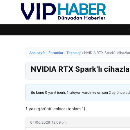
Ana sayfa
›
Forumlar
›
Teknoloji
›
NVIDIA RTX Spark’lı cihazları
NVIDIA RTX Spark’lı cihazlar
Bu konu 0 yanıt içerir, 1 izleyen vardır ve en son
2 ay önce
ad
1 yazı görüntüleniyor (toplam 1)
04/06/2026: 12:09 pm