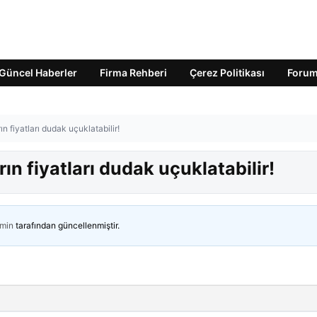
Güncel Haberler
Firma Rehberi
Çerez Politikası
Foru
n fiyatları dudak uçuklatabilir!
ın fiyatları dudak uçuklatabilir!
min
tarafından güncellenmiştir.